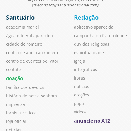
(faleconosco@santuarionacional.com).
Santuário
Redação
academia marial
aplicativo aparecida
água mineral aparecida
campanha da fraternidade
cidade do romeiro
dúvidas religiosas
centro de apoio ao romeiro
espiritualidade
centro de eventos pe. vitor
igreja
contato
infográficos
doação
libras
notícias
família dos devotos
orações
história de nossa senhora
papa
imprensa
vídeos
locais turísticos
anuncie no A12
loja oficial
notícias