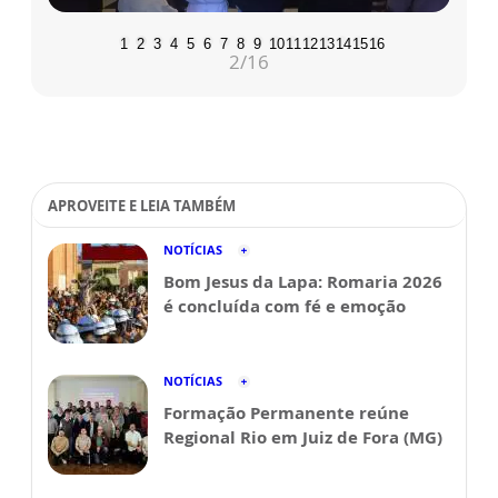
1
2
3
4
5
6
7
8
9
10
11
12
13
14
15
16
2
/16
APROVEITE E LEIA TAMBÉM
NOTÍCIAS
Bom Jesus da Lapa: Romaria 2026
é concluída com fé e emoção
NOTÍCIAS
Formação Permanente reúne
Regional Rio em Juiz de Fora (MG)