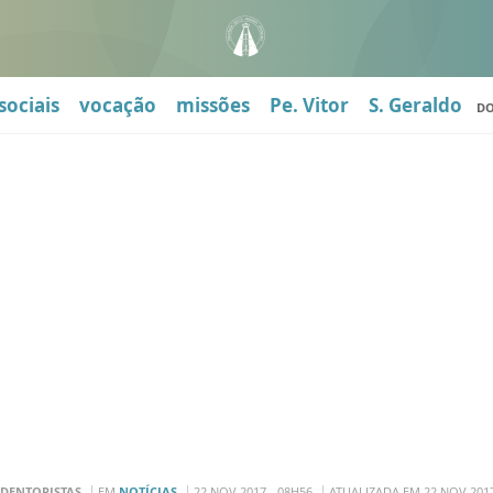
sociais
vocação
missões
Pe. Vitor
S. Geraldo
D
DENTORISTAS
EM
NOTÍCIAS
22 NOV 2017 - 08H56
ATUALIZADA EM 22 NOV 2017