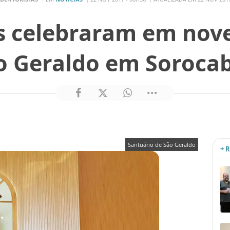
s celebraram em nov
o Geraldo em Sorocab
Santuário de São Geraldo
+ 