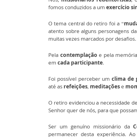
fomos conduzidos a um
exercício s
O tema central do retiro foi a “
muda
atento sobre alguns personagens da 
muitas vezes marcados por desafios.
Pela
contemplação
e pela memória 
em
cada participante
.
Foi possível perceber um
clima de 
até as
refeições
,
meditações
e
mom
O retiro evidenciou a necessidade 
Senhor quer de nós, para que possa
Ser um genuíno missionário da
C
permanecer desta experiência. A