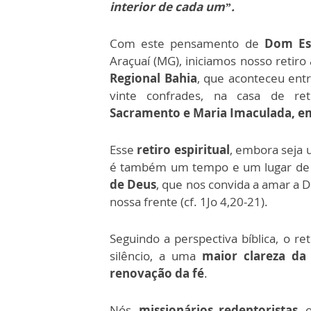
interior de cada um”.
Com este pensamento de
Dom Es
Araçuaí (MG), iniciamos nosso retiro
Regional Bahia
, que aconteceu entr
vinte confrades, na casa de re
Sacramento e Maria Imaculada, em
Esse
retiro espiritual
, embora seja
é também um tempo e um lugar de s
de Deus
, que nos convida a amar a 
nossa frente (cf. 1Jo 4,20-21).
Seguindo a perspectiva bíblica, o re
silêncio, a uma
maior clareza da
renovação da fé
.
Nós,
missionários redentoristas
, 