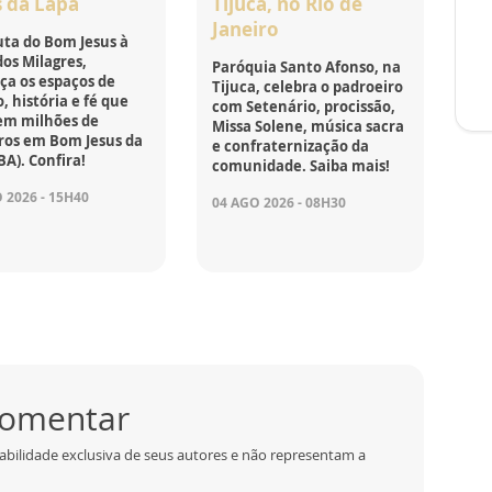
s da Lapa
Tijuca, no Rio de
Janeiro
ta do Bom Jesus à
os Milagres,
Paróquia Santo Afonso, na
ça os espaços de
Tijuca, celebra o padroeiro
, história e fé que
com Setenário, procissão,
em milhões de
Missa Solene, música sacra
ros em Bom Jesus da
e confraternização da
BA). Confira!
comunidade. Saiba mais!
 2026 - 15H40
04 AGO 2026 - 08H30
 comentar
abilidade exclusiva de seus autores e não representam a