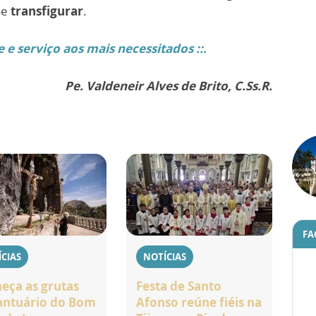
se
transfigurar
.
e e serviço aos mais necessitados ::.
Pe. Valdeneir Alves de Brito, C.Ss.R.
FA
CIAS
NOTÍCIAS
eça as grutas
Festa de Santo
antuário do Bom
Afonso reúne fiéis na