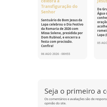
celebra a
Jesu
Transfiguração do
Da Gru
Senhor
Água d
conhe
Santuário do Bom Jesus da
oração
Lapa celebrou o Dia Festivo
acolh
da Romaria de 2026 com
romei
Missa Solene, presidida por
Lapa (
Dom Rubival, e encerra a
festa com procissão.
05 AGO
Confira!
06 AGO 2026 - 08H55
Seja o primeiro a
Os comentários e avaliações são de respons
opinião do site.