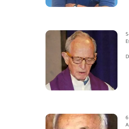
5
E
D
6
A