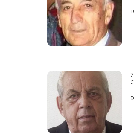
D
7
C
D