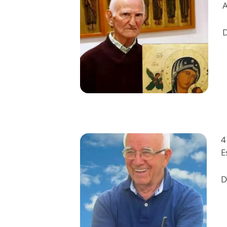
A
D
4
E
D