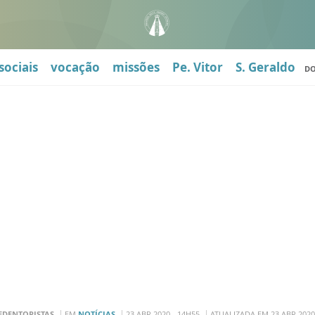
sociais
vocação
missões
Pe. Vitor
S. Geraldo
D
EDENTORISTAS
EM
NOTÍCIAS
23 ABR 2020 - 14H55
ATUALIZADA EM 23 ABR 2020