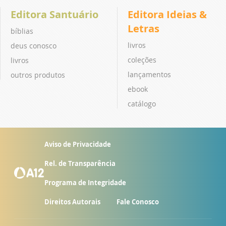
Editora Santuário
Editora Ideias &
Letras
bíblias
livros
deus conosco
coleções
livros
lançamentos
outros produtos
ebook
catálogo
Aviso de Privacidade
Rel. de Transparência
Programa de Integridade
Direitos Autorais
Fale Conosco