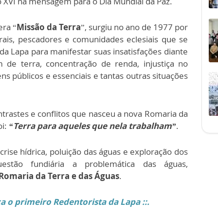
o XVI na mensagem para o Dia Mundial da Paz.
era “
Missão da Terra
”, surgiu no ano de 1977 por
urais, pescadores e comunidades eclesiais que se
da Lapa para manifestar suas insatisfações diante
 de terra, concentração de renda, injustiça no
ns públicos e essenciais e tantas outras situações
ntrastes e conflitos que nasceu a nova
Romaria da
oi:
“Terra para aqueles que nela trabalham”
.
ise hídrica, poluição das águas e exploração dos
questão fundiária a problemática das águas,
Romaria da Terra e das Águas
.
 o primeiro Redentorista da Lapa ::.