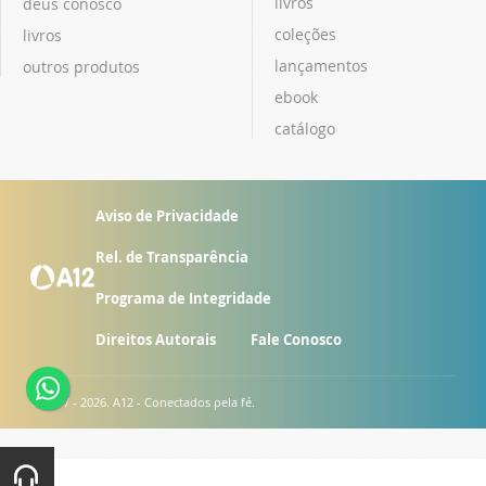
livros
deus conosco
coleções
livros
lançamentos
outros produtos
ebook
catálogo
Aviso de Privacidade
Rel. de Transparência
Programa de Integridade
Direitos Autorais
Fale Conosco
© 2007 - 2026. A12 - Conectados pela fé.