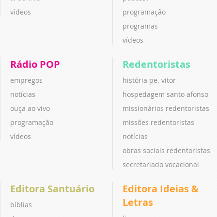
vídeos
programação
programas
vídeos
Rádio POP
Redentoristas
empregos
história pe. vitor
notícias
hospedagem santo afonso
ouça ao vivo
missionários redentoristas
programação
missões redentoristas
vídeos
notícias
obras sociais redentoristas
secretariado vocacional
Editora Santuário
Editora Ideias &
Letras
bíblias