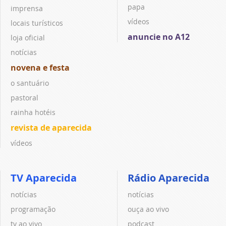
papa
imprensa
vídeos
locais turísticos
anuncie no A12
loja oficial
notícias
novena e festa
o santuário
pastoral
rainha hotéis
revista de aparecida
vídeos
TV Aparecida
Rádio Aparecida
notícias
notícias
programação
ouça ao vivo
tv ao vivo
podcast