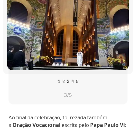
1
2
3
4
5
3
/5
Ao final da celebração, foi rezada também
a
Oração Vocacional
escrita pelo
Papa Paulo VI: