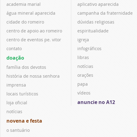
academia marial
aplicativo aparecida
água mineral aparecida
campanha da fraternidade
cidade do romeiro
dúvidas religiosas
centro de apoio ao romeiro
espiritualidade
centro de eventos pe. vitor
igreja
contato
infográficos
doação
libras
notícias
família dos devotos
orações
história de nossa senhora
papa
imprensa
vídeos
locais turísticos
anuncie no A12
loja oficial
notícias
novena e festa
o santuário