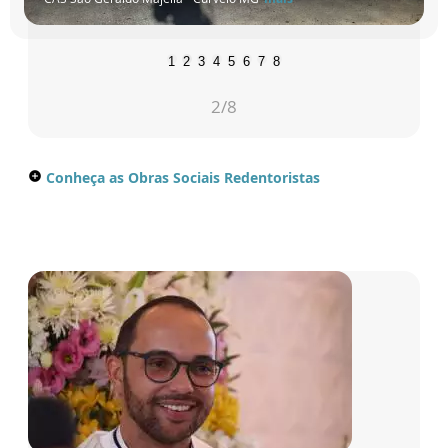
1
2
3
4
5
6
7
8
2
/8
Conheça as Obras Sociais Redentoristas
add_circle