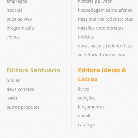
empregos
história pe. vitor
notícias
hospedagem santo afonso
ouça ao vivo
missionários redentoristas
programação
missões redentoristas
vídeos
notícias
obras sociais redentoristas
secretariado vocacional
Editora Santuário
Editora Ideias &
Letras
bíblias
livros
deus conosco
coleções
livros
lançamentos
outros produtos
ebook
catálogo