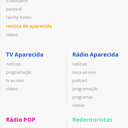
o santuário
pastoral
rainha hotéis
revista de aparecida
vídeos
TV Aparecida
Rádio Aparecida
notícias
notícias
programação
ouça ao vivo
tv ao vivo
podcast
vídeos
programação
programas
vídeos
Rádio POP
Redentoristas