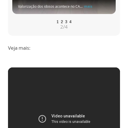
Valorização dos idosos acontece no CA...
mais
1
2
3
4
3
/4
Veja mais: