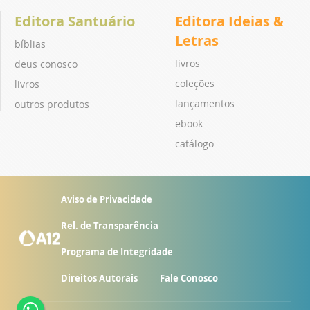
Editora Santuário
Editora Ideias &
Letras
bíblias
livros
deus conosco
coleções
livros
lançamentos
outros produtos
ebook
catálogo
Aviso de Privacidade
Rel. de Transparência
Programa de Integridade
Direitos Autorais
Fale Conosco