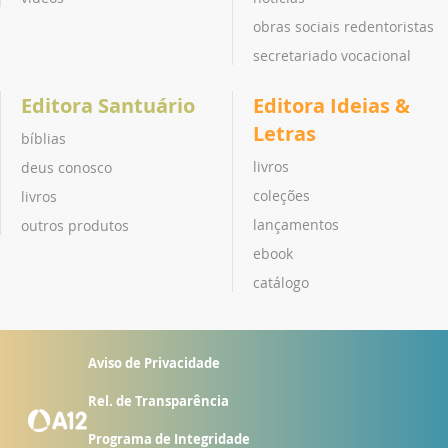
obras sociais redentoristas
secretariado vocacional
Editora Santuário
Editora Ideias &
Letras
bíblias
livros
deus conosco
coleções
livros
lançamentos
outros produtos
ebook
catálogo
Aviso de Privacidade
Rel. de Transparência
Programa de Integridade