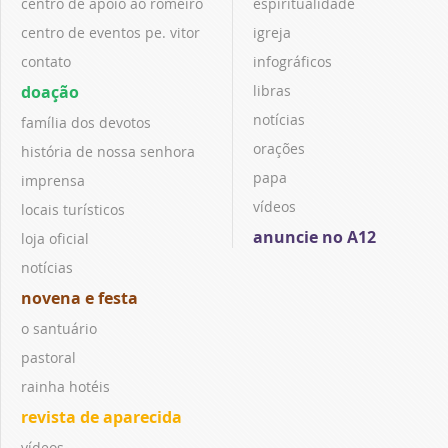
centro de apoio ao romeiro
espiritualidade
centro de eventos pe. vitor
igreja
contato
infográficos
doação
libras
notícias
família dos devotos
orações
história de nossa senhora
papa
imprensa
vídeos
locais turísticos
anuncie no A12
loja oficial
notícias
novena e festa
o santuário
pastoral
rainha hotéis
revista de aparecida
vídeos