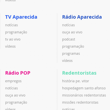
TV Aparecida
Rádio Aparecida
notícias
notícias
programação
ouça ao vivo
tv ao vivo
podcast
vídeos
programação
programas
vídeos
Rádio POP
Redentoristas
empregos
história pe. vitor
notícias
hospedagem santo afonso
ouça ao vivo
missionários redentoristas
programação
missões redentoristas
vídeos
notícias