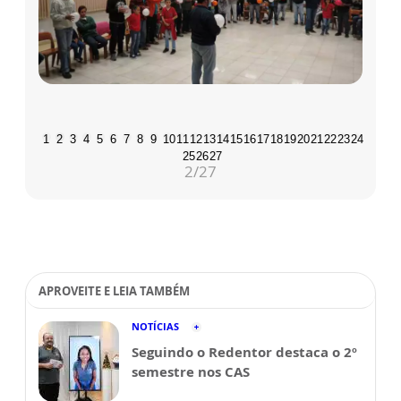
1
2
3
4
5
6
7
8
9
10
11
12
13
14
15
16
17
18
19
20
21
22
23
24
25
26
27
2
/27
APROVEITE E LEIA TAMBÉM
NOTÍCIAS
Seguindo o Redentor destaca o 2º
semestre nos CAS