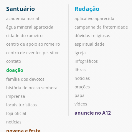
Santuário
Redação
academia marial
aplicativo aparecida
água mineral aparecida
campanha da fraternidade
cidade do romeiro
dúvidas religiosas
centro de apoio ao romeiro
espiritualidade
centro de eventos pe. vitor
igreja
contato
infográficos
doação
libras
notícias
família dos devotos
orações
história de nossa senhora
papa
imprensa
vídeos
locais turísticos
anuncie no A12
loja oficial
notícias
novena e festa