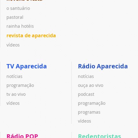
o santuário
pastoral
rainha hotéis
revista de aparecida
vídeos
TV Aparecida
Rádio Aparecida
notícias
notícias
programação
ouça ao vivo
tv ao vivo
podcast
vídeos
programação
programas
vídeos
Rádio POP
Redentoristas