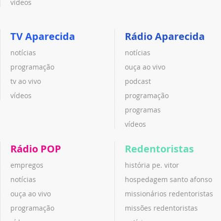
vídeos
TV Aparecida
Rádio Aparecida
notícias
notícias
programação
ouça ao vivo
tv ao vivo
podcast
vídeos
programação
programas
vídeos
Rádio POP
Redentoristas
empregos
história pe. vitor
notícias
hospedagem santo afonso
ouça ao vivo
missionários redentoristas
programação
missões redentoristas