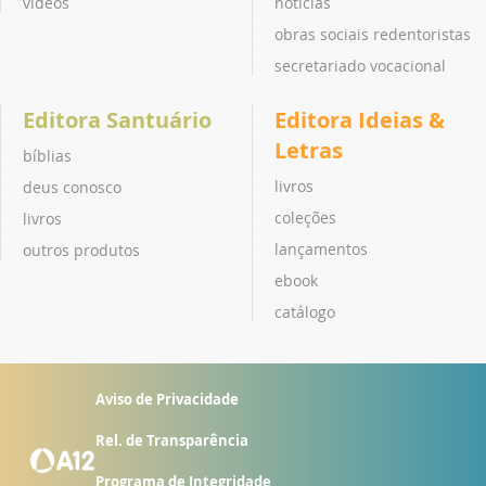
vídeos
notícias
obras sociais redentoristas
secretariado vocacional
Editora Santuário
Editora Ideias &
Letras
bíblias
livros
deus conosco
coleções
livros
lançamentos
outros produtos
ebook
catálogo
Aviso de Privacidade
Rel. de Transparência
Programa de Integridade