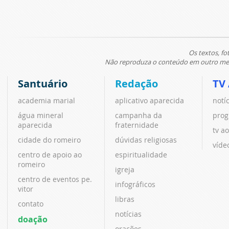
Os textos, fo
Não reproduza o conteúdo em outro meio
Santuário
Redação
TV
academia marial
aplicativo aparecida
notí
água mineral
campanha da
prog
aparecida
fraternidade
tv ao
cidade do romeiro
dúvidas religiosas
víde
centro de apoio ao
espiritualidade
romeiro
igreja
centro de eventos pe.
infográficos
vitor
libras
contato
notícias
doação
orações