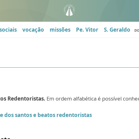
sociais
vocação
missões
Pe. Vitor
S. Geraldo
D
tos Redentoristas.
Em ordem alfabética é possível conhec
de dos santos e beatos redentoristas