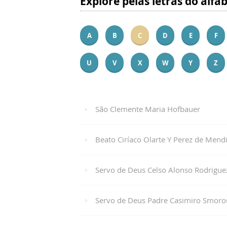
Explore pelas letras do alfa
A
B
C
D
E
F
U
V
X
W
Y
Z
São Clemente Maria Hofbauer
Beato Ciríaco Olarte Y Perez de Mend
Servo de Deus Celso Alonso Rodrigue
Servo de Deus Padre Casimiro Smoro