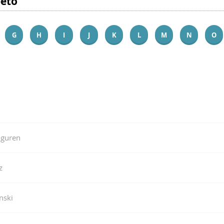
beto
G
H
I
J
K
L
M
N
O
iguren
z
nski