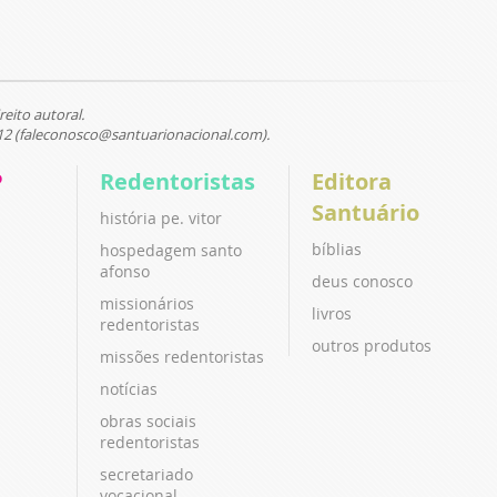
reito autoral.
12 (faleconosco@santuarionacional.com).
P
Redentoristas
Editora
Santuário
história pe. vitor
bíblias
hospedagem santo
afonso
deus conosco
missionários
livros
redentoristas
outros produtos
missões redentoristas
notícias
obras sociais
redentoristas
secretariado
vocacional