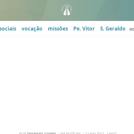
sociais
vocação
missões
Pe. Vitor
S. Geraldo
D
POR
THAMARA GOMES
EM NOTÍCIAS
12 MAI 2017 - 14H37