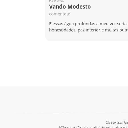
Há 9 anos
Vando Modesto
comentou:
E essas água profundas a meu ver seria
honestidades, paz interior e muitas outr
Os textos, fo
Não reproduza o conteúdo em outro meio