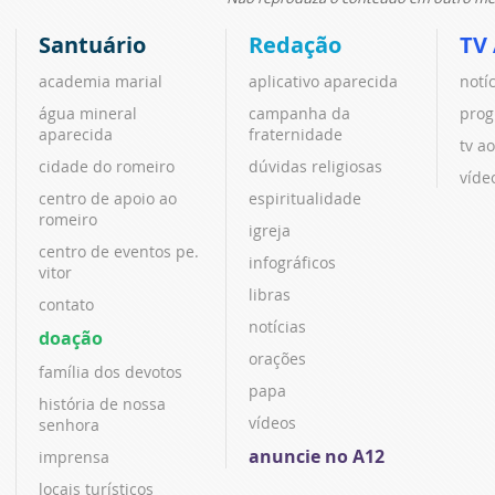
Santuário
Redação
TV
academia marial
aplicativo aparecida
notí
água mineral
campanha da
prog
aparecida
fraternidade
tv ao
cidade do romeiro
dúvidas religiosas
víde
centro de apoio ao
espiritualidade
romeiro
igreja
centro de eventos pe.
infográficos
vitor
libras
contato
notícias
doação
orações
família dos devotos
papa
história de nossa
vídeos
senhora
anuncie no A12
imprensa
locais turísticos