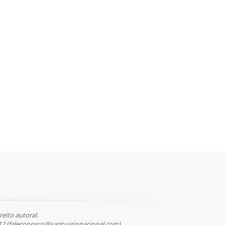
reito autoral.
12 (faleconosco@santuarionacional.com).