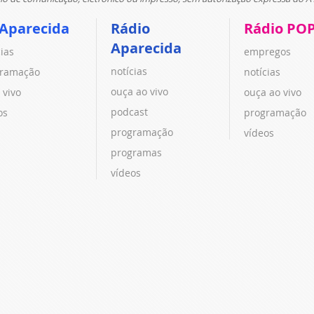
 Aparecida
Rádio
Rádio PO
Aparecida
cias
empregos
notícias
ramação
notícias
ouça ao vivo
 vivo
ouça ao vivo
podcast
os
programação
programação
vídeos
programas
vídeos