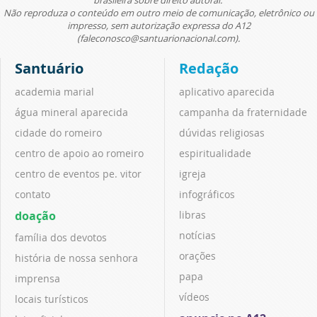
brasileira sobre direito autoral.
Não reproduza o conteúdo em outro meio de comunicação, eletrônico ou
impresso, sem autorização expressa do A12
(faleconosco@santuarionacional.com).
Santuário
Redação
academia marial
aplicativo aparecida
água mineral aparecida
campanha da fraternidade
cidade do romeiro
dúvidas religiosas
centro de apoio ao romeiro
espiritualidade
centro de eventos pe. vitor
igreja
contato
infográficos
doação
libras
notícias
família dos devotos
orações
história de nossa senhora
papa
imprensa
vídeos
locais turísticos