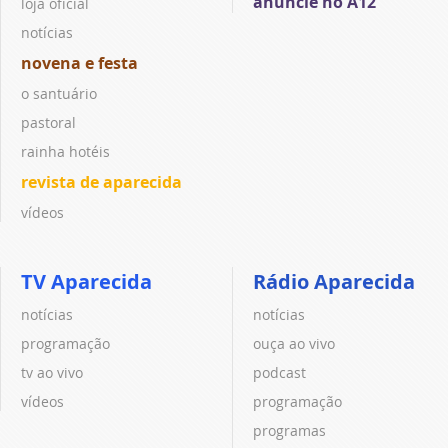
anuncie no A12
loja oficial
notícias
novena e festa
o santuário
pastoral
rainha hotéis
revista de aparecida
vídeos
TV Aparecida
Rádio Aparecida
notícias
notícias
programação
ouça ao vivo
tv ao vivo
podcast
vídeos
programação
programas