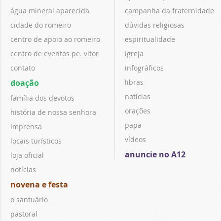
água mineral aparecida
campanha da fraternidade
cidade do romeiro
dúvidas religiosas
centro de apoio ao romeiro
espiritualidade
centro de eventos pe. vitor
igreja
contato
infográficos
doação
libras
notícias
família dos devotos
orações
história de nossa senhora
papa
imprensa
vídeos
locais turísticos
anuncie no A12
loja oficial
notícias
novena e festa
o santuário
pastoral