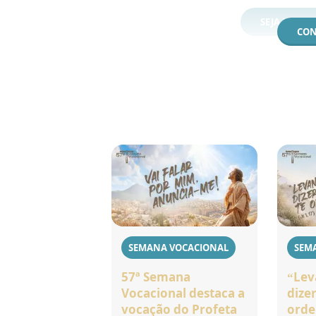
SEJA UM MI
CON
SEMANA VOCACIONAL
SEM
57ª Semana
“Lev
Vocacional destaca a
dizer
vocação do Profeta
orde