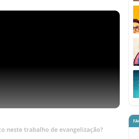
FA
co neste trabalho de evangelização?