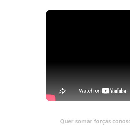
Q
uer somar forças conos