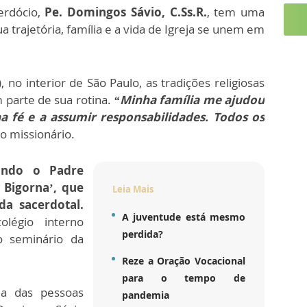
erdócio,
Pe. Domingos Sávio, C.Ss.R.
, tem uma
ua trajetória, família e a vida de Igreja se unem em
 no interior de São Paulo, as tradições religiosas
 parte de sua rotina.
“Minha família me ajudou
a fé e a assumir responsabilidades. Todos os
a o missionário.
vindo o Padre
 Bigorna’, que
Leia Mais
da sacerdotal.
A juventude está mesmo
légio interno
perdida?
o seminário da
Reze a Oração Vocacional
para o tempo de
a das pessoas
pandemia