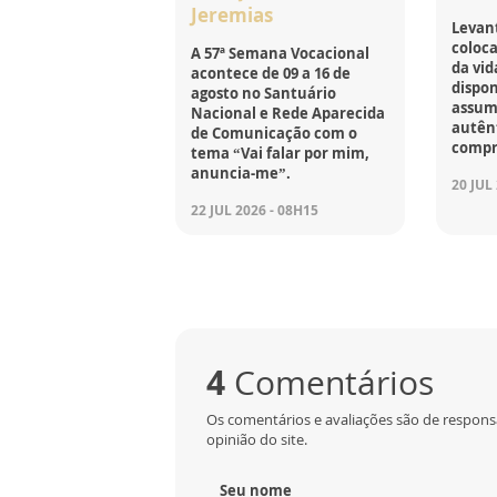
Jeremias
Levant
coloca
A 57ª Semana Vocacional
da vid
acontece de 09 a 16 de
dispon
agosto no Santuário
assumi
Nacional e Rede Aparecida
autên
de Comunicação com o
compr
tema “Vai falar por mim,
anuncia-me”.
20 JUL
22 JUL 2026 - 08H15
4
Comentários
Os comentários e avaliações são de respons
opinião do site.
Seu nome