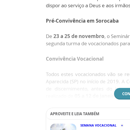
dispor ao serviço a Deus e aos irmãos
Pré-Convivência em Sorocaba
De
23 a 25 de novembro
, o Seminár
segunda turma de vocacionados para 
Convivência Vocacional
Todos estes vocacionados vão se r
Aparecida (SP) no início de 2019. A 
de discernimento, antes do ingres
CON
realizado de
05 a 12 de janeiro
.
APROVEITE E LEIA TAMBÉM
SEMANA VOCACIONAL