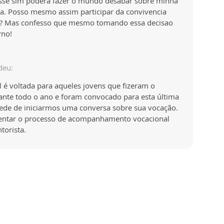
sse sim podera fazer o mundo desabar sobre minha
cia. Posso mesmo assim participar da convivencia
19? Mas confesso que mesmo tomando essa decisao
rno!
deu:
 é voltada para aqueles jovens que fizeram o
te todo o ano e foram convocado para esta última
ede de iniciarmos uma conversa sobre sua vocação.
sentar o processo de acompanhamento vocacional
torista.