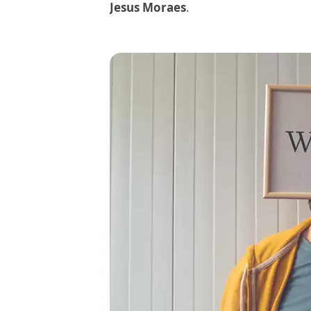
Jesus Moraes
.