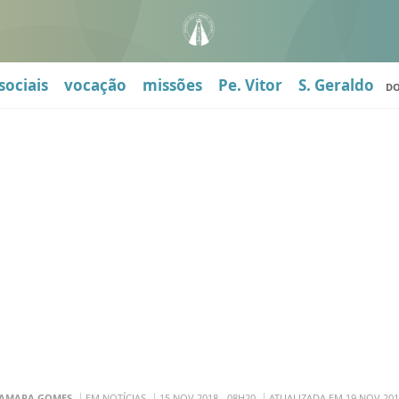
sociais
vocação
missões
Pe. Vitor
S. Geraldo
D
AMARA GOMES
EM NOTÍCIAS
15 NOV 2018 - 08H20
ATUALIZADA EM 19 NOV 201