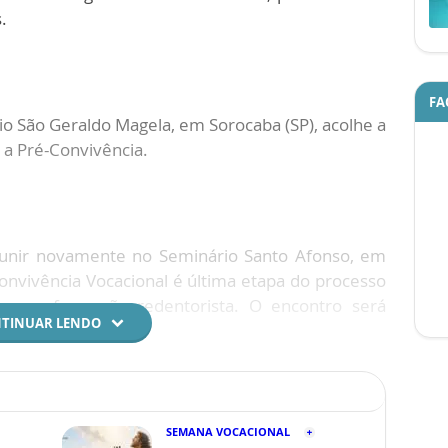
.
FA
io São Geraldo Magela, em Sorocaba (SP), acolhe a
a Pré-Convivência.
eunir novamente no Seminário Santo Afonso, em
Convivência Vocacional é última etapa do processo
so na formação redentorista. O encontro será
TINUAR LENDO
SEMANA VOCACIONAL