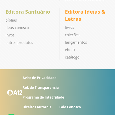
Editora Santuário
Editora Ideias &
Letras
bíblias
livros
deus conosco
coleções
livros
lançamentos
outros produtos
ebook
catálogo
Aviso de Privacidade
Rel. de Transparência
Programa de Integridade
Direitos Autorais
Fale Conosco