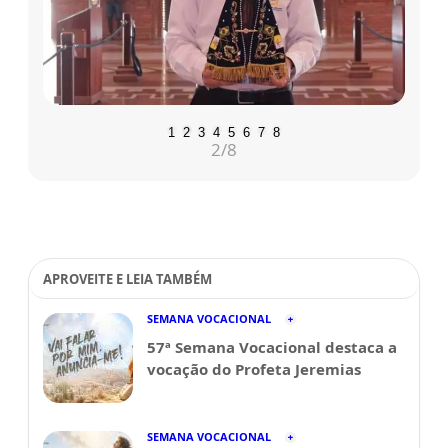
1
2
3
4
5
6
7
8
2
/8
APROVEITE E LEIA TAMBÉM
SEMANA VOCACIONAL
57ª Semana Vocacional destaca a
vocação do Profeta Jeremias
SEMANA VOCACIONAL