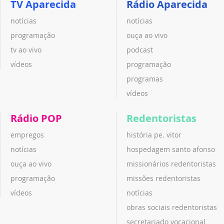
TV Aparecida
Rádio Aparecida
notícias
notícias
programação
ouça ao vivo
tv ao vivo
podcast
vídeos
programação
programas
vídeos
Rádio POP
Redentoristas
empregos
história pe. vitor
notícias
hospedagem santo afonso
ouça ao vivo
missionários redentoristas
programação
missões redentoristas
vídeos
notícias
obras sociais redentoristas
secretariado vocacional