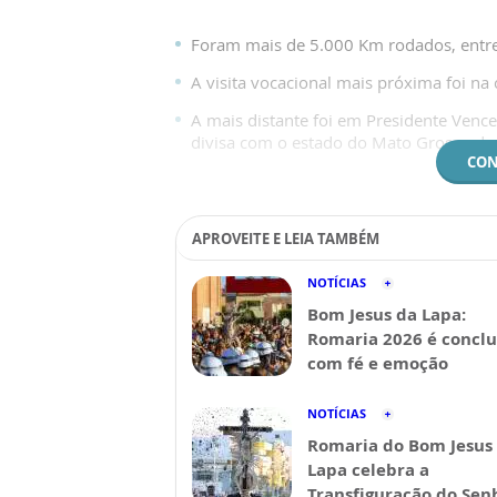
Foram mais de 5.000 Km rodados, entre 
A visita vocacional mais próxima foi na
A mais distante foi em Presidente Venc
divisa com o estado do Mato Grosso do 
CON
APROVEITE E LEIA TAMBÉM
NOTÍCIAS
Bom Jesus da Lapa:
Romaria 2026 é conclu
com fé e emoção
NOTÍCIAS
Romaria do Bom Jesus
Lapa celebra a
Transfiguração do Sen