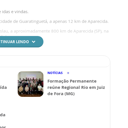
idas e vindas.
 cidade de Guaratinguetá, a apenas 12 km de Aparecida.
eslau, a aproximadamente 800 km de Aparecida (SP), na
Sul.
TINUAR LENDO
NOTÍCIAS
Formação Permanente
ída
reúne Regional Rio em Juiz
de Fora (MG)
 da
hor