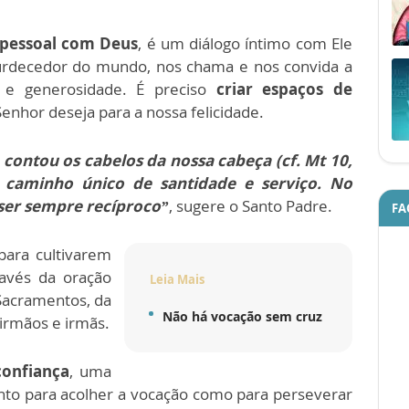
 pessoal com Deus
, é um diálogo íntimo com Ele
surdecedor do mundo, nos chama e nos convida a
a e generosidade. É preciso
criar espaços de
Senhor deseja para a nossa felicidade.
ontou os cabelos da nossa cabeça (cf. Mt 10,
caminho único de santidade e serviço. No
ser sempre recíproco”
, sugere o Santo Padre.
FA
para cultivarem
avés da oração
Leia Mais
 Sacramentos, da
Não há vocação sem cruz
irmãos e irmãs.
confiança
, uma
 tanto para acolher a vocação como para perseverar