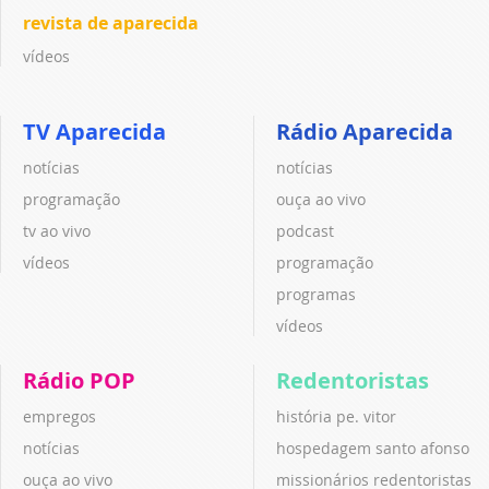
revista de aparecida
vídeos
TV Aparecida
Rádio Aparecida
notícias
notícias
programação
ouça ao vivo
tv ao vivo
podcast
vídeos
programação
programas
vídeos
Rádio POP
Redentoristas
empregos
história pe. vitor
notícias
hospedagem santo afonso
ouça ao vivo
missionários redentoristas