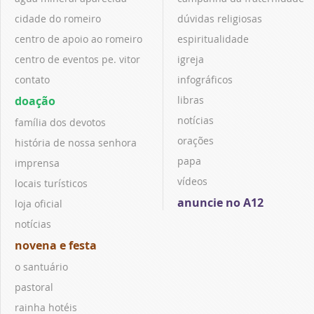
cidade do romeiro
dúvidas religiosas
centro de apoio ao romeiro
espiritualidade
centro de eventos pe. vitor
igreja
contato
infográficos
doação
libras
notícias
família dos devotos
orações
história de nossa senhora
papa
imprensa
vídeos
locais turísticos
anuncie no A12
loja oficial
notícias
novena e festa
o santuário
pastoral
rainha hotéis