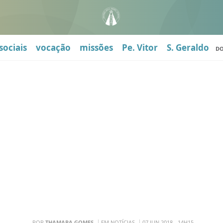
sociais
vocação
missões
Pe. Vitor
S. Geraldo
D
POR
THAMARA GOMES
EM NOTÍCIAS
07 JUN 2018 - 14H15