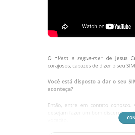
O
“Vem e segue-me”
de Jesus Cr
corajosos, capazes de dizer o seu SIM
Você está disposto a dar o seu SI
aconteça?
Então, entre em contato conosco.
desejam fazer um bom discernimento 
CON
vocação.