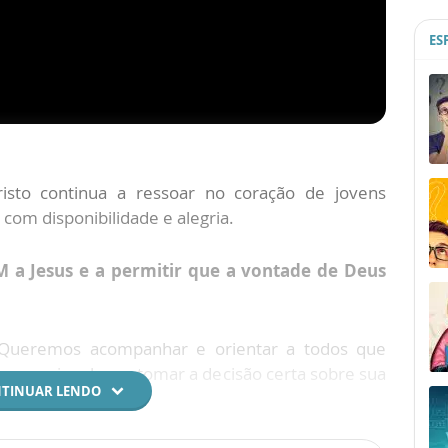
ES
isto continua a ressoar no coração de jovens
 com disponibilidade e alegria.
M a Jesus e a permitir que a vontade de Deus
 Queremos acompanhar e orientar a todos que
vocacional para tomar a decisão certa sobre sua
TINUAR LENDO