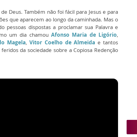
 de Deus. Também não foi fácil para Jesus e para
ações que aparecem ao longo da caminhada. Mas o
 pessoas dispostas a proclamar sua Palavra e
como um dia chamou
Afonso Maria de Ligório
,
do Magela
,
Vitor Coelho de Almeida
e tantos
s feridos da sociedade sobre a Copiosa Redenção