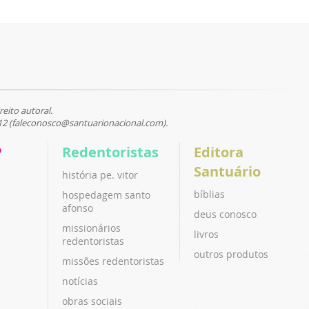
reito autoral.
12 (faleconosco@santuarionacional.com).
P
Redentoristas
Editora
Santuário
história pe. vitor
bíblias
hospedagem santo
afonso
deus conosco
missionários
livros
redentoristas
outros produtos
missões redentoristas
notícias
obras sociais