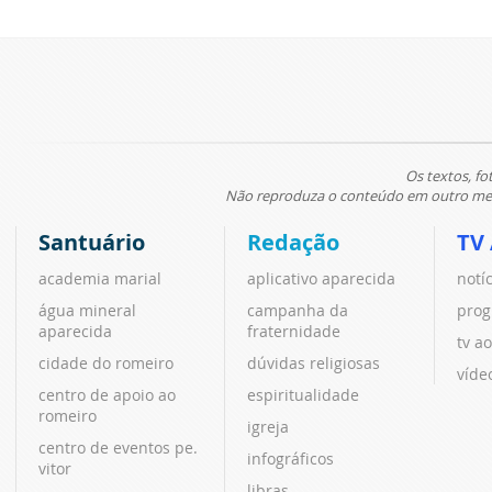
Os textos, fo
Não reproduza o conteúdo em outro meio
Santuário
Redação
TV
academia marial
aplicativo aparecida
notí
água mineral
campanha da
prog
aparecida
fraternidade
tv ao
cidade do romeiro
dúvidas religiosas
víde
centro de apoio ao
espiritualidade
romeiro
igreja
centro de eventos pe.
infográficos
vitor
libras