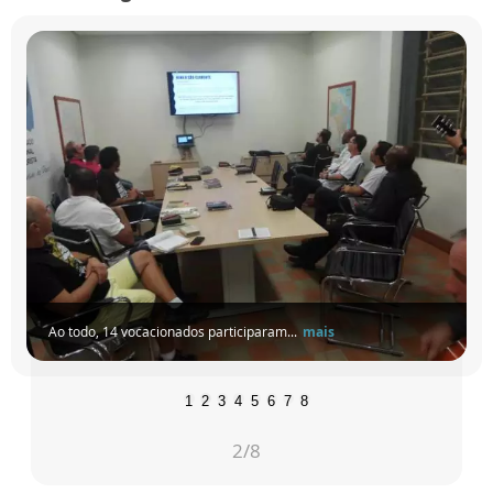
Ao todo, 14 vocacionados participaram...
mais
1
2
3
4
5
6
7
8
2
/8