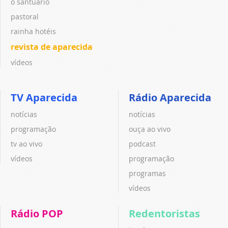
o santuário
pastoral
rainha hotéis
revista de aparecida
vídeos
TV Aparecida
Rádio Aparecida
notícias
notícias
programação
ouça ao vivo
tv ao vivo
podcast
vídeos
programação
programas
vídeos
Rádio POP
Redentoristas