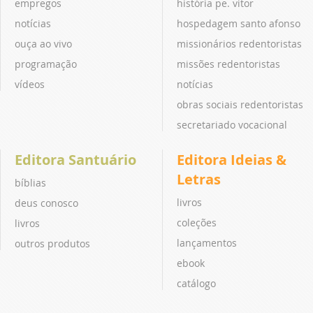
empregos
história pe. vitor
notícias
hospedagem santo afonso
ouça ao vivo
missionários redentoristas
programação
missões redentoristas
vídeos
notícias
obras sociais redentoristas
secretariado vocacional
Editora Santuário
Editora Ideias &
Letras
bíblias
livros
deus conosco
coleções
livros
lançamentos
outros produtos
ebook
catálogo