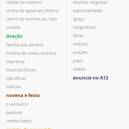
cidade do romeiro
dúvidas religiosas
centro de apoio ao romeiro
espiritualidade
centro de eventos pe. vitor
igreja
contato
infográficos
doação
libras
notícias
família dos devotos
orações
história de nossa senhora
papa
imprensa
vídeos
locais turísticos
anuncie no A12
loja oficial
notícias
novena e festa
o santuário
pastoral
rainha hotéis