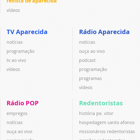
revista de aparecida
vídeos
TV Aparecida
Rádio Aparecida
notícias
notícias
programação
ouça ao vivo
tv ao vivo
podcast
vídeos
programação
programas
vídeos
Rádio POP
Redentoristas
empregos
história pe. vitor
notícias
hospedagem santo afonso
ouça ao vivo
missionários redentoristas