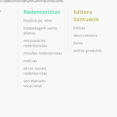
12 (faleconosco@santuarionacional.com).
P
Redentoristas
Editora
Santuário
história pe. vitor
bíblias
hospedagem santo
afonso
deus conosco
missionários
livros
redentoristas
outros produtos
missões redentoristas
notícias
obras sociais
redentoristas
secretariado
vocacional