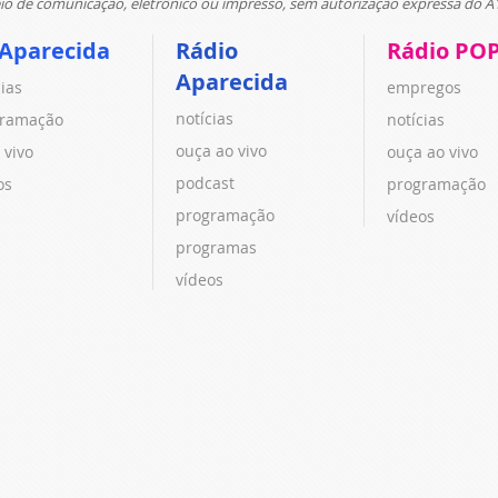
 de comunicação, eletrônico ou impresso, sem autorização expressa do A
 Aparecida
Rádio
Rádio PO
Aparecida
cias
empregos
notícias
ramação
notícias
ouça ao vivo
 vivo
ouça ao vivo
podcast
os
programação
programação
vídeos
programas
vídeos