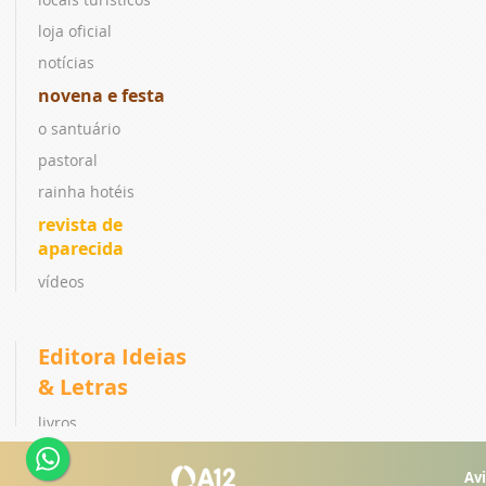
loja oficial
notícias
novena e festa
o santuário
pastoral
rainha hotéis
revista de
aparecida
vídeos
Editora Ideias
& Letras
livros
coleções
Avi
lançamentos