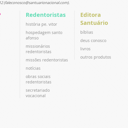
12 (faleconosco@santuarionacional.com).
P
Redentoristas
Editora
Santuário
história pe. vitor
bíblias
hospedagem santo
afonso
deus conosco
missionários
livros
redentoristas
outros produtos
missões redentoristas
notícias
obras sociais
redentoristas
secretariado
vocacional