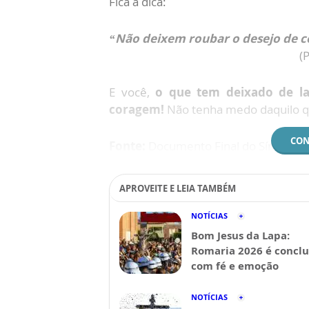
Fica a dica:
“Não deixem roubar o desejo de co
(
E você,
o que tem deixado de l
coragem!
Não tenha medo daquilo qu
CON
Fonte:
Documento Final do Sínodo d
APROVEITE E LEIA TAMBÉM
NOTÍCIAS
Bom Jesus da Lapa:
Romaria 2026 é conclu
com fé e emoção
NOTÍCIAS