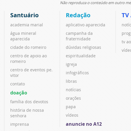
Não reproduza o conteúdo em outro meio
Santuário
Redação
TV
academia marial
aplicativo aparecida
notí
água mineral
campanha da
prog
aparecida
fraternidade
tv ao
cidade do romeiro
dúvidas religiosas
víde
centro de apoio ao
espiritualidade
romeiro
igreja
centro de eventos pe.
infográficos
vitor
libras
contato
notícias
doação
orações
família dos devotos
papa
história de nossa
vídeos
senhora
anuncie no A12
imprensa