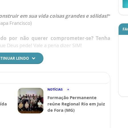
nstruir em sua vida coisas grandes e sólidas!”
Papa Francisco)
FA
ado por não querer comprometer-se?
Tenha
e Deus pede! Vale a pena dizer SIM!
TINUAR LENDO
os Bispos 2018
NOTÍCIAS
Formação Permanente
ída
reúne Regional Rio em Juiz
de Fora (MG)