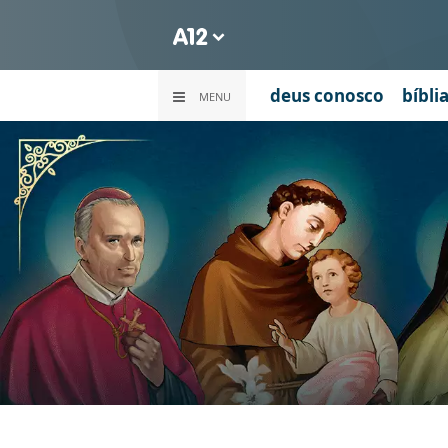
deus conosco
bíbli
MENU