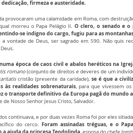
 dedicação, firmeza e austeridade.
rda provocaram uma calamidade em Roma, com destruição
qual morreu o Papa Pelágio II.
O clero, o senado e 
entindo-se indigno do cargo, fugiu para as montanha
a vontade de Deus, ser sagrado em 590. Não quis rece
 Deus.
numa época de caos civil e abalos heréticos na Igrej
atis romano
(conjunto de direitos e deveres de um indiv
ritatis
cristão (presente da caridade),
se é que a civil
s às realidades sobrenaturais
, para que vivessem os
 o transporte definitivo da Europa pagã do mundo ant
e de Nosso Senhor Jesus Cristo, Salvador.
s continuava, e por duas vezes Roma foi por eles sitiada
cífico do cerco.
Foram assinadas tréguas, e o Pa
m a ajuda da princesa Teodolinda
, esposa do chefe lomba