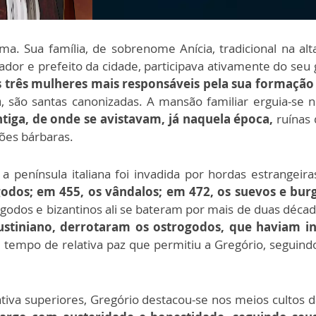
. Sua família, de sobrenome Anícia, tradicional na alta
enador e prefeito da cidade, participava ativamente do se
três mulheres mais responsáveis pela sua formação esp
a
, são santas canonizadas. A mansão familiar erguia-se
tiga, de onde se avistavam, já naquela época,
ruínas 
sões bárbaras.
 a península italiana foi invadida por hordas estrange
odos; em 455, os vândalos; em 472, os suevos e bu
 godos e bizantinos ali se bateram por mais de duas década
ustiniano, derrotaram os ostrogodos, que haviam 
 tempo de relativa paz que permitiu a Gregório, seguindo 
ativa superiores, Gregório destacou-se nos meios cultos 