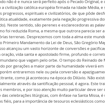
do não é e nunca será perfeito após o Pecado Original, e
 civilização católica européia firmada na Idade Média, e
s progressos, espirituais e civilizatórios, de que pôde de
tica atualidade, exatamente pela negação progressiva dos
). Neste sentido, são perenes e esclarecedoras as palav
o foi reduzida Roma, a mesma que outrora parecia ser a
órias terrenas. Desprezemos com toda a alma este mundo
 o Primeiro Mandamento da Lei de Deus, São Gregório M
isso alcançou um vasto horizonte de conversões e pacifi
a oração, vida santa e apostolado firme, profundo e corret
mundano que vagam pelo orbe. O tempo do Reinado de M
 por gerações a maior parte da humanidade viverá em es
porém entraremos nele ou pela conversão e apaziguamen
trante, como já aconteceu na época do Dilúvio. Não existe
lmente através da santificação pessoal, é agora. Este trab
us membros, e por isso atenção muito particular deve ser da
e das celebrações litúrgicas, com ênfase na Santa Missa, 
 fiéis, para a importância de tesouros eclesiásticos como o 