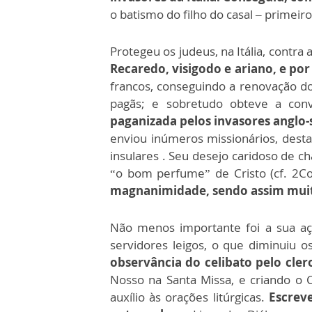
o batismo do filho do casal – primeir
Protegeu os judeus, na Itália, contra
Recaredo, visigodo e ariano, e por
francos, conseguindo a renovação do
pagãs; e sobretudo obteve a conv
paganizada pelos invasores anglo-
enviou inúmeros missionários, dest
insulares . Seu desejo caridoso de c
“o bom perfume” de Cristo (cf. 2Co
magnanimidade, sendo assim muito
Não menos importante foi a sua açã
servidores leigos, o que diminuiu o
observância do celibato pelo cler
Nosso na Santa Missa, e criando o 
auxílio às orações litúrgicas.
Escreve