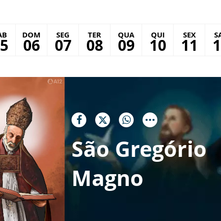
AB
DOM
SEG
TER
QUA
QUI
SEX
S
5
06
07
08
09
10
11
1
São Gregório
Magno