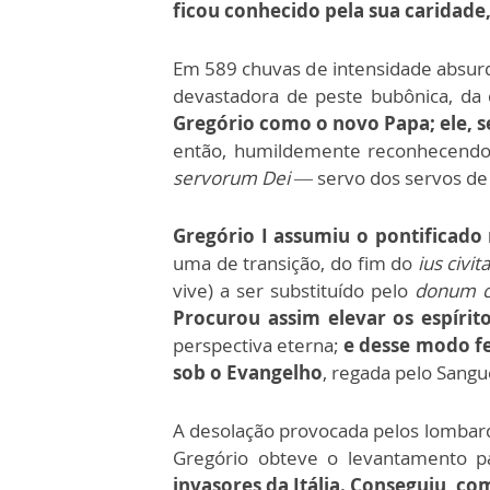
ficou conhecido pela sua caridade,
Em 589 chuvas de intensidade absu
devastadora de peste bubônica, da 
Gregório como o novo Papa; ele, s
então, humildemente reconhecendo 
servorum Dei
— servo dos servos de
Gregório I assumiu o pontificado 
uma de transição, do fim do
ius civit
vive) a ser substituído pelo
donum ca
Procurou assim elevar os espírito
perspectiva eterna;
e desse modo fez
sob o Evangelho
, regada pelo Sangu
A desolação provocada pelos lombardo
Gregório obteve o levantamento pa
invasores da Itália. Conseguiu, co