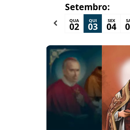
Setembro:
TER
QUA
QUI
SEX
S
01
02
03
04
0