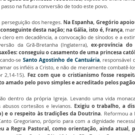
o passo na futura conversão de todo este povo.
 a perseguição dos hereges.
Na Espanha, Gregório apoio
 conseguinte desta nação; na Gália, isto é, França
, ma
 clero em decadência, a convocação de sínodos e a extinç
ersão da Grã-Bretanha (Inglaterra),
ex-província d
saxões: conseguiu o casamento de uma princesa catól
acando-se
Santo Agostinho de Cantuária
, responsável 
hamar os infiéis a Cristo, e não de meramente combatê-los,
r 2,14-15).
Fez com que o cristianismo fosse respeit
 amado pelo povo simples e acreditado pelos pagão
o dentro da própria Igreja. Levando uma vida monacal,
s abusos cortesãos e levianos.
Exigiu o trabalho, a di
o) e o respeito às tradições da Doutrina
. Reformou a L
Canto Gregoriano, próprio para com a dignidade neces
u a Regra Pastoral, como orientação, ainda atual, p