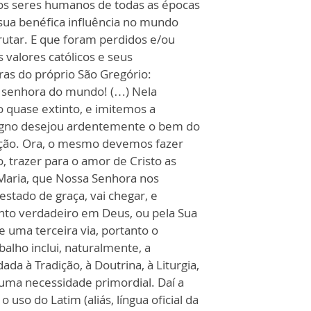
 os seres humanos de todas as épocas
 sua benéfica influência no mundo
sfrutar. E que foram perdidos e/ou
 valores católicos e seus
ras do próprio São Gregório:
 senhora do mundo! (…) Nela
 quase extinto, e imitemos a
agno desejou ardentemente o bem do
cação. Ora, o mesmo devemos fazer
o, trazer para o amor de Cristo as
aria, que Nossa Senhora nos
tado de graça, vai chegar, e
to verdadeiro em Deus, ou pela Sua
 uma terceira via, portanto o
alho inclui, naturalmente, a
da à Tradição, à Doutrina, à Liturgia,
é uma necessidade primordial. Daí a
uso do Latim (aliás, língua oficial da