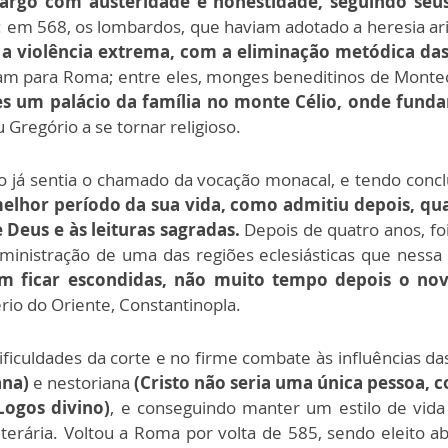
argo com austeridade e honestidade, seguindo seus 
a: em 568, os lombardos, que haviam adotado a heresia aria
a violência extrema, com a eliminação metódica das e
ram para Roma; entre eles, monges beneditinos de Montec
es um palácio da família no monte Célio, onde fund
Gregório a se tornar religioso.
ório já sentia o chamado da vocação monacal, e tendo con
melhor período da sua vida, como admitiu depois, qua
 Deus e às leituras sagradas.
Depois de quatro anos, fo
dministração de uma das regiões eclesiásticas que ness
 ficar escondidas, não muito tempo depois o novo
ério do Oriente, Constantinopla.
ificuldades da corte e no firme combate às influências da
ana)
e nestoriana
(Cristo não seria uma única pessoa,
Logos divino)
, e conseguindo manter um estilo de vida
literária. Voltou a Roma por volta de 585, sendo eleito 