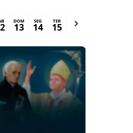
AB
DOM
SEG
TER
QUA
QUI
SEX
S
2
13
14
15
16
17
18
1