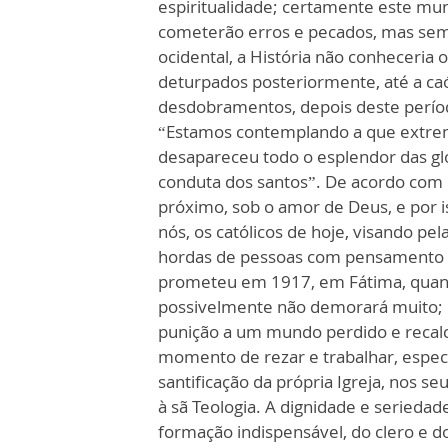
espiritualidade; certamente este mun
cometerão erros e pecados, mas sem a
ocidental, a História não conheceria o
deturpados posteriormente, até a caó
desdobramentos, depois deste período
“Estamos contemplando a que extrem
desapareceu todo o esplendor das gl
conduta dos santos”. De acordo com
próximo, sob o amor de Deus, e por 
nós, os católicos de hoje, visando pel
hordas de pessoas com pensamento 
prometeu em 1917, em Fátima, quando
possivelmente não demorará muito; 
punição a um mundo perdido e recalci
momento de rezar e trabalhar, especia
santificação da própria Igreja, nos se
à sã Teologia. A dignidade e seriedad
formação indispensável, do clero e dos