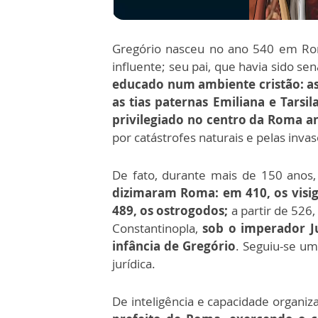
Gregório nasceu no ano 540 em Roma
influente; seu pai, que havia sido s
educado num ambiente cristão: as 
as tias paternas Emiliana e Tarsil
privilegiado no centro da Roma an
por catástrofes naturais e pelas inva
De fato, durante mais de 150 anos,
dizimaram Roma: em 410, os visig
489, os ostrogodos;
a partir de 526,
Constantinopla,
sob o imperador J
infância de Gregório
. Seguiu-se um
jurídica.
De inteligência e capacidade organiz