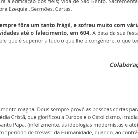
ara a edificação dos fiéis; Vida de São Bento, Sacrement
bre Ezequiel, Sermões, Cartas.
 sempre fôra um tanto frágil, e sofreu muito com vár
vidades até o falecimento, em 604.
A data da sua fest
ele que é superior a tudo o que lhe é congênere, o que t
Colaboraç
ramente magna. Deus sempre provê as pessoas certas para
édia Cristã, que glorificou a Europa e o Catolicismo, irrad
nto Papa. (infelizmente, as ideologias modernistas e atéi
m “período de trevas” da Humanidade, quando, ao contrário