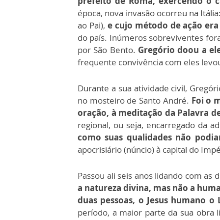
prefeito de Roma, exercendo o c
época, nova invasão ocorreu na Itáli
ao Pai),
e cujo método de ação era 
do país. Inúmeros sobreviventes fo
por São Bento.
Gregório doou a el
frequente convivência com eles levou 
Durante a sua atividade civil, Greg
no mosteiro de Santo André.
Foi o 
oração, à meditação da Palavra de
regional, ou seja, encarregado da a
como suas qualidades não podiam
apocrisiário (núncio) à capital do Imp
Passou ali seis anos lidando com as d
a natureza divina, mas não a hum
duas pessoas, o Jesus humano o 
período, a maior parte da sua obra 