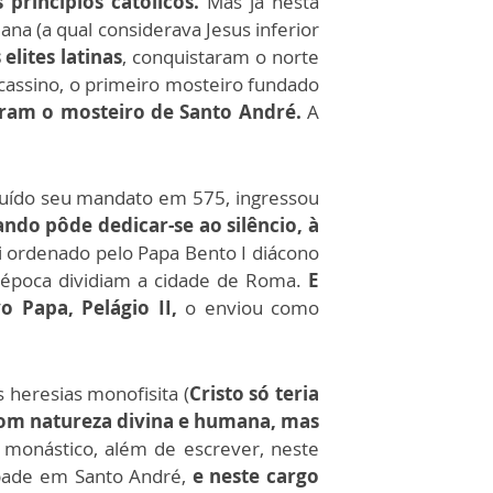
princípios católicos.
Mas já nesta
na (a qual considerava Jesus inferior
lites latinas
, conquistaram o norte
assino, o primeiro mosteiro fundado
aram o mosteiro de Santo André.
A
cluído seu mandato em 575, ingressou
ndo pôde dedicar-se ao silêncio, à
i ordenado pelo Papa Bento I diácono
a época dividiam a cidade de Roma.
E
 Papa, Pelágio II,
o enviou como
s heresias monofisita (
Cristo só teria
 com natureza divina e humana, mas
 monástico, além de escrever, neste
abade em Santo André,
e neste cargo