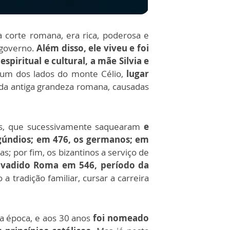
 corte romana, era rica, poderosa e
u governo.
Além disso, ele viveu e foi
iritual e cultural, a mãe Silvia e
 num dos lados do monte Célio,
lugar
da antiga grandeza romana, causadas
iras, que sucessivamente saquearam
e
rgúndios; em 476, os germanos; em
s; por fim, os bizantinos a serviço de
invadido Roma em 546, período da
a tradição familiar, cursar a carreira
da época, e aos 30 anos
foi nomeado