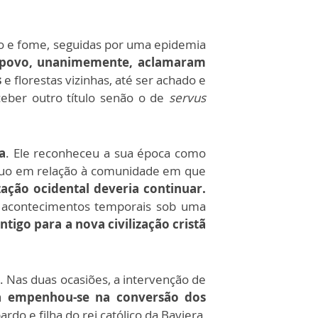
 e fome, seguidas por uma epidemia
o povo, unanimemente, aclamaram
s
e florestas vizinhas, até ser achado e
ber outro título senão o de
servus
a
. Ele reconheceu a sua época como
íduo em relação à comunidade em que
ização ocidental deveria continuar.
 acontecimentos temporais sob uma
igo para a nova civilização cristã
. Nas duas ocasiões, a intervenção de
pa empenhou-se na conversão dos
rdo e filha do rei católico da Baviera,