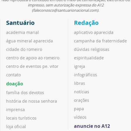
impresso, sem autorização expressa do A12
(faleconosco@santuarionacional.com).
Santuário
Redação
academia marial
aplicativo aparecida
água mineral aparecida
campanha da fraternidade
cidade do romeiro
dúvidas religiosas
centro de apoio ao romeiro
espiritualidade
centro de eventos pe. vitor
igreja
contato
infográficos
doação
libras
notícias
família dos devotos
orações
história de nossa senhora
papa
imprensa
vídeos
locais turísticos
anuncie no A12
loja oficial