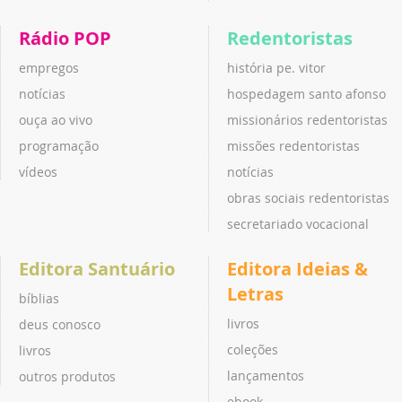
Rádio POP
Redentoristas
empregos
história pe. vitor
notícias
hospedagem santo afonso
ouça ao vivo
missionários redentoristas
programação
missões redentoristas
vídeos
notícias
obras sociais redentoristas
secretariado vocacional
Editora Santuário
Editora Ideias &
Letras
bíblias
livros
deus conosco
coleções
livros
lançamentos
outros produtos
ebook