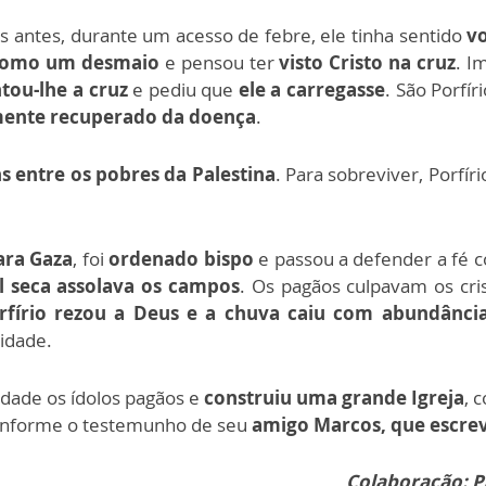
s antes, durante um acesso de febre, ele tinha sentido
vo
como um desmaio
e pensou ter
visto Cristo na cruz
. I
tou-lhe a cruz
e pediu que
ele a carregasse
. São Porfíri
ente recuperado da doença
.
ns entre os pobres da Palestina
. Para sobreviver, Porfí
ara Gaza
, foi
ordenado bispo
e passou a defender a fé c
el seca assolava os campos
. Os pagãos culpavam os cri
rfírio rezou a Deus e a chuva caiu com abundânci
cidade.
idade os ídolos pagãos e
construiu uma grande Igreja
, 
 conforme o testemunho de seu
amigo Marcos, que escrev
Colaboração: Pa