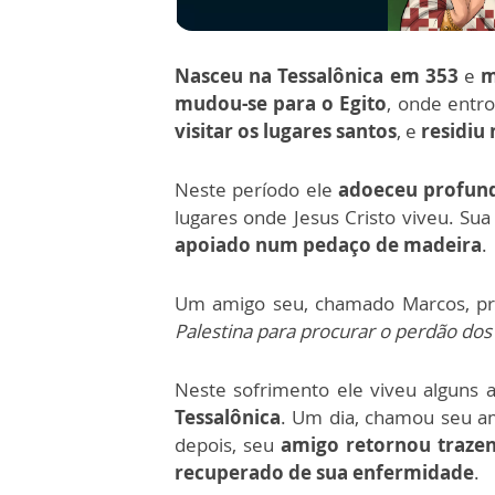
Nasceu na Tessalônica em 353
e
m
mudou-se para o Egito
, onde entr
visitar os lugares santos
, e
residiu
Neste período ele
adoeceu profun
lugares onde Jesus Cristo viveu. Su
apoiado num pedaço de madeira
.
Um amigo seu, chamado Marcos, prop
Palestina para procurar o perdão do
Neste sofrimento ele viveu alguns
Tessalônica
. Um dia, chamou seu am
depois, seu
amigo retornou traze
recuperado de sua enfermidade
.