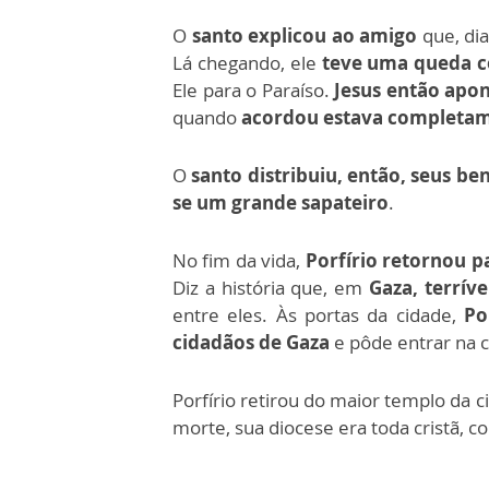
O
santo explicou ao amigo
que, dia
Lá chegando, ele
teve uma queda 
Ele para o Paraíso.
Jesus então apon
quando
acordou estava completam
O
santo distribuiu, então, seus be
se um grande sapateiro
.
No fim da vida,
Porfírio retornou p
Diz a história que, em
Gaza, terrív
entre eles. Às portas da cidade,
Po
cidadãos de Gaza
e pôde entrar na 
Porfírio retirou do maior templo da c
morte, sua diocese era toda cristã,