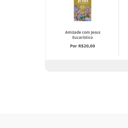
Amizade com Jesus
tiro Espiritual
Eucarístico
or R$18,00
Por R$20,00