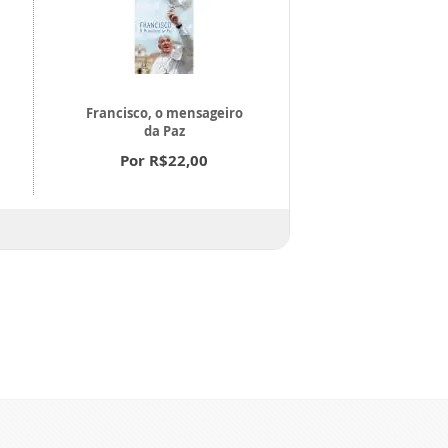
Francisco, o mensageiro
O Retiro Espi
da Paz
Por R$18
Por R$22,00