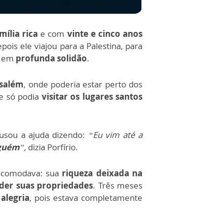
mília rica
e com
vinte e cinco anos
pois ele viajou para a Palestina, para
, em
profunda solidão
.
usalém
, onde poderia estar perto dos
e só podia
visitar os lugares santos
cusou a ajuda dizendo:
“Eu vim até a
nguém
”
, dizia Porfírio.
incomodava: sua
riqueza deixada na
der suas propriedades
. Três meses
alegria
, pois estava completamente