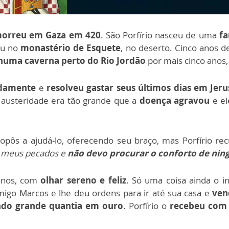
orreu em Gaza em 420
. São Porfírio nasceu de uma
fa
ou no
monastério de Esquete
, no deserto. Cinco anos de
 numa caverna perto do Rio Jordão
por mais cinco anos
damente
e
resolveu gastar seus últimos dias em Jer
a austeridade era tão grande que a
doença agravou
e el
ôs a ajudá-lo, oferecendo seu braço, mas Porfírio re
s meus pecados e
não devo procurar o conforto de ni
 anos, com
olhar sereno e feliz
. Só uma coisa ainda o 
igo Marcos e lhe deu ordens para ir até sua casa e
ven
ndo grande quantia em ouro
. Porfírio o
recebeu com 