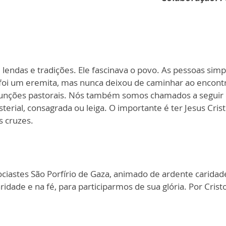
e lendas e tradições. Ele fascinava o povo. As pessoas si
foi um eremita, mas nunca deixou de caminhar ao encontro
funções pastorais. Nós também somos chamados a seguir o
terial, consagrada ou leiga. O importante é ter Jesus Cri
s cruzes.
ciastes São Porfírio de Gaza, animado de ardente caridad
aridade e na fé, para participarmos de sua glória. Por Cri