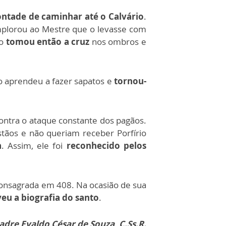
ntade de caminhar até o Calvário
.
mplorou ao Mestre que o levasse com
o
tomou então a cruz
nos ombros e
rio aprendeu a fazer sapatos e
tornou-
ontra o ataque constante dos pagãos.
stãos e não queriam receber Porfírio
a
. Assim, ele foi
reconhecido pelos
consagrada em 408. Na ocasião de sua
eu a biografia do santo
.
dre Evaldo César de Souza, C.Ss.R.