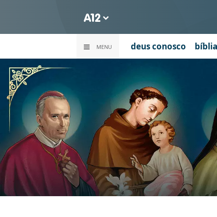
deus conosco
bíbli
MENU