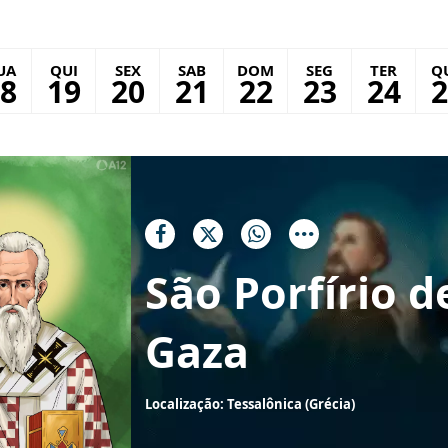
UA
QUI
SEX
SAB
DOM
SEG
TER
Q
8
19
20
21
22
23
24
2
São Porfírio d
Gaza
Localização: Tessalônica (Grécia)