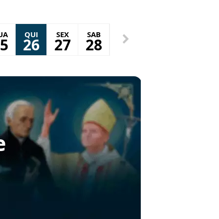
UA
QUI
SEX
SAB
5
26
27
28
e