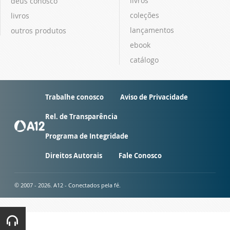
livros
deus conosco
coleções
livros
lançamentos
outros produtos
ebook
catálogo
Trabalhe conosco
Aviso de Privacidade
Rel. de Transparência
Programa de Integridade
Direitos Autorais
Fale Conosco
© 2007 - 2026. A12 - Conectados pela fé.