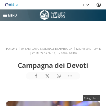
IT
MENU
POR
A12
EM SANTUARIO NAZIONALE DI APARECIDA
12 MAR 2019 - 09H47
ATUALIZADA EM 19 JUN 2020 - 08H10
Campagna dei Devoti
Thiago Leon