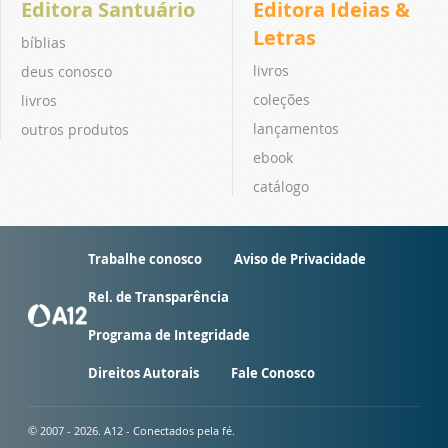
Editora Santuário
Editora Ideias &
Letras
bíblias
livros
deus conosco
coleções
livros
lançamentos
outros produtos
ebook
catálogo
Trabalhe conosco
Aviso de Privacidade
Rel. de Transparência
Programa de Integridade
Direitos Autorais
Fale Conosco
© 2007 - 2026. A12 - Conectados pela fé.