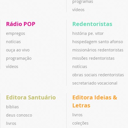
programas
vídeos
Rádio POP
Redentoristas
empregos
história pe. vitor
notícias
hospedagem santo afonso
ouça ao vivo
missionários redentoristas
programação
missões redentoristas
vídeos
notícias
obras sociais redentoristas
secretariado vocacional
Editora Santuário
Editora Ideias &
Letras
bíblias
livros
deus conosco
coleções
livros