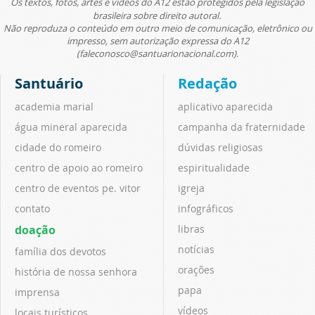
Os textos, fotos, artes e vídeos do A12 estão protegidos pela legislação
brasileira sobre direito autoral.
Não reproduza o conteúdo em outro meio de comunicação, eletrônico ou
impresso, sem autorização expressa do A12
(faleconosco@santuarionacional.com).
Santuário
Redação
academia marial
aplicativo aparecida
água mineral aparecida
campanha da fraternidade
cidade do romeiro
dúvidas religiosas
centro de apoio ao romeiro
espiritualidade
centro de eventos pe. vitor
igreja
contato
infográficos
doação
libras
notícias
família dos devotos
orações
história de nossa senhora
papa
imprensa
vídeos
locais turísticos