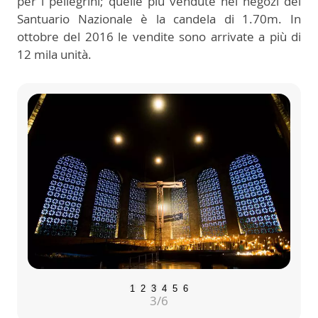
per i pellegrini; quelle più vendute nei negozi del
Santuario Nazionale è la candela di 1.70m. In
ottobre del 2016 le vendite sono arrivate a più di
12 mila unità.
1
2
3
4
5
6
3
/6