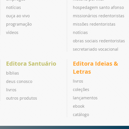
notícias
hospedagem santo afonso
ouça ao vivo
missionários redentoristas
programação
missões redentoristas
vídeos
notícias
obras sociais redentoristas
secretariado vocacional
Editora Santuário
Editora Ideias &
Letras
bíblias
livros
deus conosco
coleções
livros
lançamentos
outros produtos
ebook
catálogo