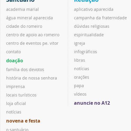
academia marial
aplicativo aparecida
água mineral aparecida
campanha da fraternidade
cidade do romeiro
dúvidas religiosas
centro de apoio ao romeiro
espiritualidade
centro de eventos pe. vitor
igreja
contato
infográficos
doação
libras
notícias
família dos devotos
orações
história de nossa senhora
papa
imprensa
vídeos
locais turísticos
anuncie no A12
loja oficial
notícias
novena e festa
o santuário