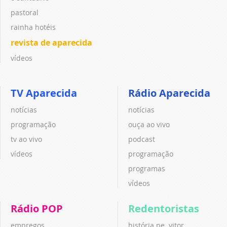
pastoral
rainha hotéis
revista de aparecida
vídeos
TV Aparecida
Rádio Aparecida
notícias
notícias
programação
ouça ao vivo
tv ao vivo
podcast
vídeos
programação
programas
vídeos
Rádio POP
Redentoristas
empregos
história pe. vitor