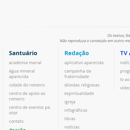
Os textos, fo
Não reproduza o conteúdo em outro meio
Santuário
Redação
TV 
academia marial
aplicativo aparecida
notíc
água mineral
campanha da
prog
aparecida
fraternidade
tv ao
cidade do romeiro
dúvidas religiosas
víde
centro de apoio ao
espiritualidade
romeiro
igreja
centro de eventos pe.
infográficos
vitor
libras
contato
notícias