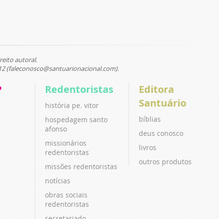
reito autoral.
12 (faleconosco@santuarionacional.com).
P
Redentoristas
Editora
Santuário
história pe. vitor
bíblias
hospedagem santo
afonso
deus conosco
missionários
livros
redentoristas
outros produtos
missões redentoristas
notícias
obras sociais
redentoristas
secretariado