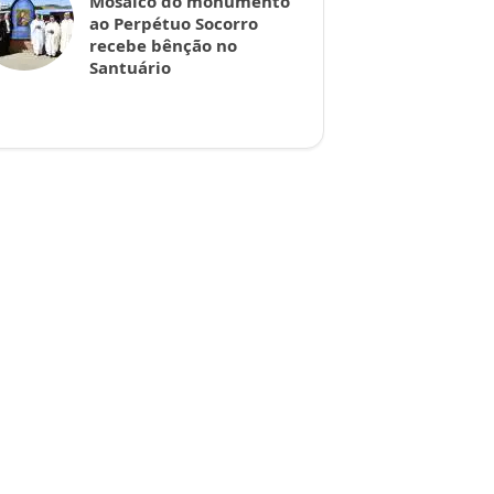
Mosaico do monumento
ao Perpétuo Socorro
recebe bênção no
Santuário