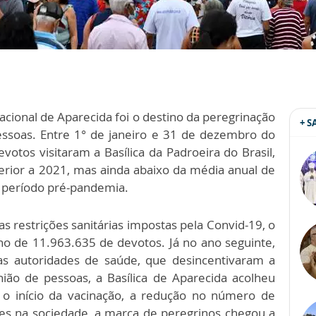
acional de Aparecida foi o destino da peregrinação
+ 
essoas. Entre 1° de janeiro e 31 de dezembro do
otos visitaram a Basílica da Padroeira do Brasil,
rior a 2021, mas ainda abaixo da média anual de
o período pré-pandemia.
as restrições sanitárias impostas pela Convid-19, o
ino de 11.963.635 de devotos. Já no ano seguinte,
as autoridades de saúde, que desincentivaram a
ião de pessoas, a Basílica de Aparecida acolheu
o início da vacinação, a redução no número de
des na sociedade, a marca de peregrinos chegou a