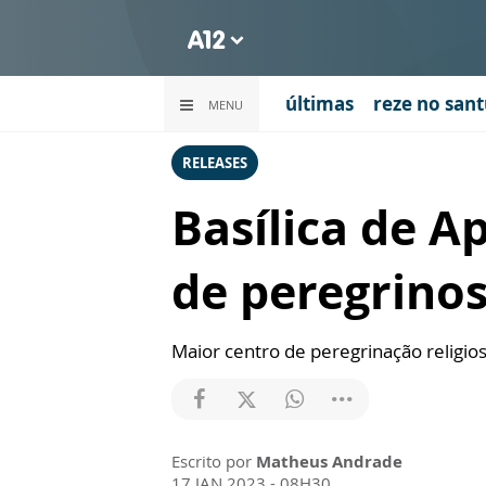
últimas
reze no sant
MENU
RELEASES
Basílica de A
de peregrino
Maior centro de peregrinação religios
Escrito por
Matheus Andrade
17 JAN 2023 - 08H30