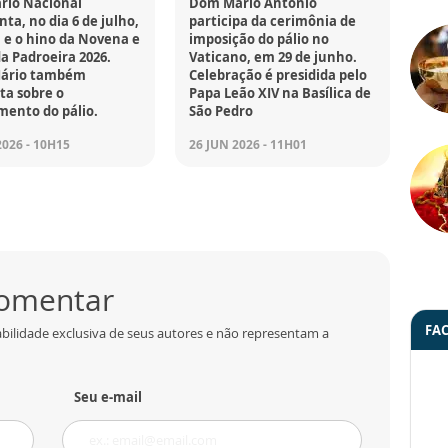
rio Nacional
Dom Mário Antônio
ta, no dia 6 de julho,
participa da cerimônia de
 e o hino da Novena e
imposição do pálio no
da Padroeira 2026.
Vaticano, em 29 de junho.
ário também
Celebração é presidida pelo
a sobre o
Papa Leão XIV na Basílica de
mento do pálio.
São Pedro
2026 - 10H15
26 JUN 2026 - 11H01
comentar
FA
bilidade exclusiva de seus autores e não representam a
Seu e-mail