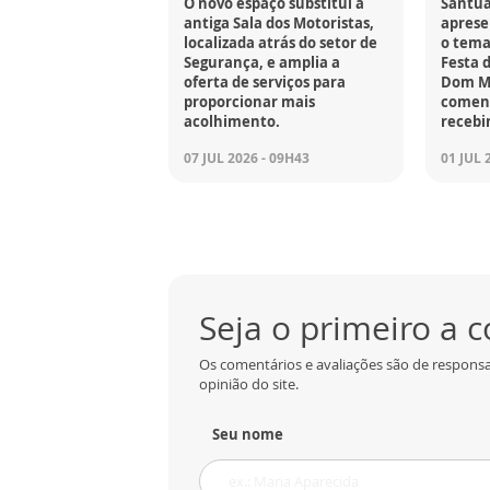
O novo espaço substitui a
Santuá
antiga Sala dos Motoristas,
apresen
localizada atrás do setor de
o tema
Segurança, e amplia a
Festa 
oferta de serviços para
Dom M
proporcionar mais
coment
acolhimento.
recebi
07 JUL 2026 - 09H43
01 JUL 
Seja o primeiro a 
Os comentários e avaliações são de responsa
opinião do site.
Seu nome