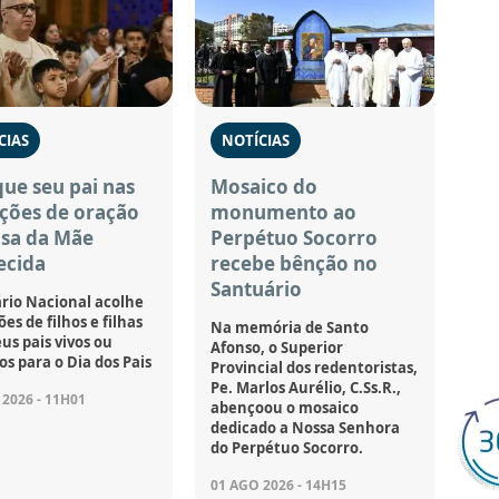
CIAS
NOTÍCIAS
ue seu pai nas
Mosaico do
ções de oração
monumento ao
asa da Mãe
Perpétuo Socorro
ecida
recebe bênção no
Santuário
rio Nacional acolhe
es de filhos e filhas
Na memória de Santo
us pais vivos ou
Afonso, o Superior
os para o Dia dos Pais
Provincial dos redentoristas,
Pe. Marlos Aurélio, C.Ss.R.,
2026 - 11H01
abençoou o mosaico
dedicado a Nossa Senhora
do Perpétuo Socorro.
01 AGO 2026 - 14H15