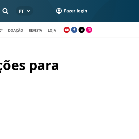
Fazer login
PT
0º
DOAÇÃO
REVISTA
LOJA
ções para