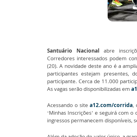
Santuário Nacional
abre inscri
Corredores interessados podem confi
(20). A novidade deste ano é a ampli
participantes estejam presentes, d
participante. Cerca de 11.000 partic
As vagas serão disponibilizadas em
a1
Acessando o site
a12.com/corrida
,
‘Minhas Inscrições’ e seguirá com o
ingressos permanecem disponíveis, se
Além da adoção de valor único, a gra