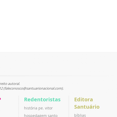
reito autoral.
12 (faleconosco@santuarionacional.com).
P
Redentoristas
Editora
Santuário
história pe. vitor
bíblias
hospedagem santo