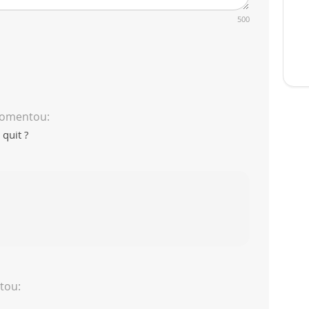
500
omentou:
 quit ?
tou: