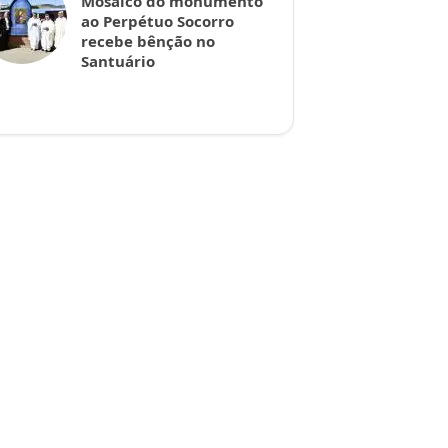
Mosaico do monumento
ao Perpétuo Socorro
recebe bênção no
Santuário