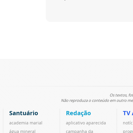
Os textos, fo
Não reproduza o conteúdo em outro meio
Santuário
Redação
TV 
academia marial
aplicativo aparecida
notíc
água mineral
campanha da
prog