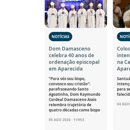
NOTÍCIAS
NOTÍ
Dom Damasceno
Coloq
celebra 40 anos de
inten
ordenação episcopal
na C
em Aparecida
Apar
"Para vós sou bispo,
Santuá
convosco sou cristão":
intençõ
parafraseando Santo
para se
Agostinho, Dom Raymundo
falecid
Cardeal Damasceno Assis
04 AGO 
relembra trajetória de
quatro décadas como bispo
05 AGO 2026 - 11H53