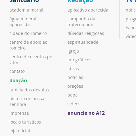
academia marial
aplicativo aparecida
notíc
água mineral
campanha da
prog
aparecida
fraternidade
tv ao
cidade do romeiro
dúvidas religiosas
víde
centro de apoio ao
espiritualidade
romeiro
igreja
centro de eventos pe.
infográficos
vitor
libras
contato
notícias
doação
orações
família dos devotos
papa
história de nossa
vídeos
senhora
anuncie no A12
imprensa
locais turísticos
loja oficial