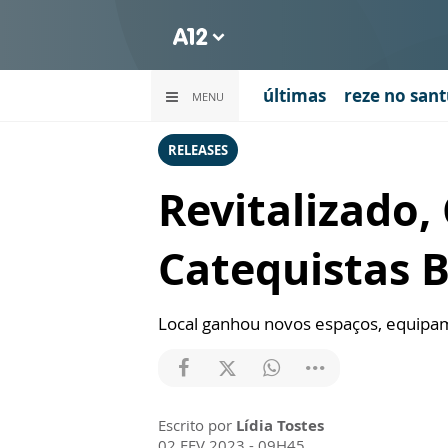
últimas
reze no sant
MENU
RELEASES
Revitalizado,
Catequistas B
Local ganhou novos espaços, equipam
Escrito por
Lídia Tostes
02 FEV 2023 - 09H45