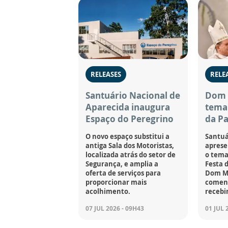
RELEASES
RELE
Santuário Nacional de
Dom 
Aparecida inaugura
tema 
Espaço do Peregrino
da Pa
O novo espaço substitui a
Santuá
antiga Sala dos Motoristas,
apresen
localizada atrás do setor de
o tema
Segurança, e amplia a
Festa 
oferta de serviços para
Dom M
proporcionar mais
coment
acolhimento.
recebi
07 JUL 2026 - 09H43
01 JUL 