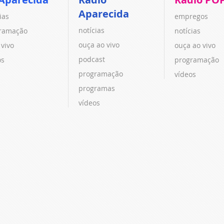
Aparecida
ias
empregos
notícias
ramação
notícias
ouça ao vivo
 vivo
ouça ao vivo
podcast
os
programação
programação
vídeos
programas
vídeos