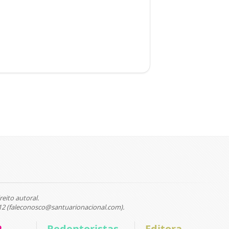
reito autoral.
12 (faleconosco@santuarionacional.com).
P
Redentoristas
Editora