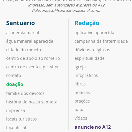
impresso, sem autorização expressa do A12
(faleconosco@santuarionacional.com).
Santuário
Redação
academia marial
aplicativo aparecida
água mineral aparecida
campanha da fraternidade
cidade do romeiro
dúvidas religiosas
centro de apoio ao romeiro
espiritualidade
centro de eventos pe. vitor
igreja
contato
infográficos
doação
libras
notícias
família dos devotos
orações
história de nossa senhora
papa
imprensa
vídeos
locais turísticos
anuncie no A12
loja oficial