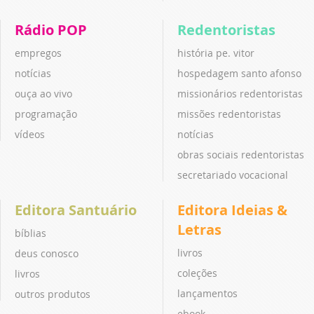
Rádio POP
Redentoristas
empregos
história pe. vitor
notícias
hospedagem santo afonso
ouça ao vivo
missionários redentoristas
programação
missões redentoristas
vídeos
notícias
obras sociais redentoristas
secretariado vocacional
Editora Santuário
Editora Ideias &
Letras
bíblias
livros
deus conosco
coleções
livros
lançamentos
outros produtos
ebook