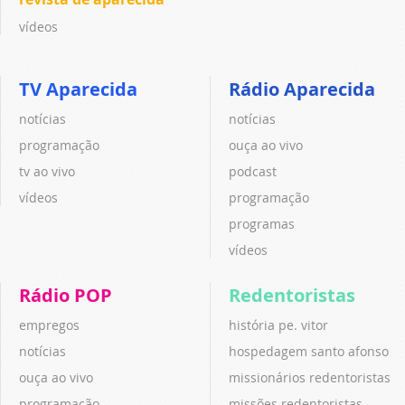
vídeos
TV Aparecida
Rádio Aparecida
notícias
notícias
programação
ouça ao vivo
tv ao vivo
podcast
vídeos
programação
programas
vídeos
Rádio POP
Redentoristas
empregos
história pe. vitor
notícias
hospedagem santo afonso
ouça ao vivo
missionários redentoristas
programação
missões redentoristas