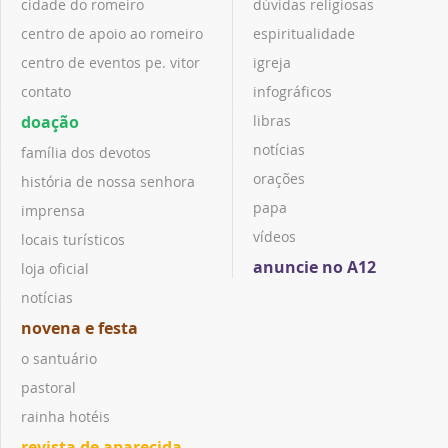
cidade do romeiro
dúvidas religiosas
centro de apoio ao romeiro
espiritualidade
centro de eventos pe. vitor
igreja
contato
infográficos
doação
libras
notícias
família dos devotos
orações
história de nossa senhora
papa
imprensa
vídeos
locais turísticos
anuncie no A12
loja oficial
notícias
novena e festa
o santuário
pastoral
rainha hotéis
revista de aparecida