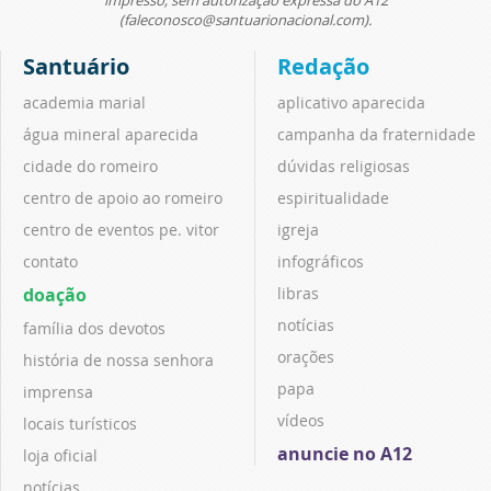
(faleconosco@santuarionacional.com).
Santuário
Redação
academia marial
aplicativo aparecida
água mineral aparecida
campanha da fraternidade
cidade do romeiro
dúvidas religiosas
centro de apoio ao romeiro
espiritualidade
centro de eventos pe. vitor
igreja
contato
infográficos
doação
libras
notícias
família dos devotos
orações
história de nossa senhora
papa
imprensa
vídeos
locais turísticos
anuncie no A12
loja oficial
notícias