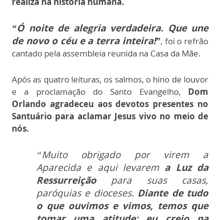
realiza na história humana.
“Ó noite de alegria verdadeira. Que une
de novo o céu e a terra inteira!”
, foi o refrão
cantado pela assembleia reunida na Casa da Mãe.
Após as quatro leituras, os salmos, o hino de louvor
e a proclamação do Santo Evangelho,
Dom
Orlando agradeceu aos devotos presentes
no
Santuário para aclamar Jesus vivo no meio de
nós.
“Muito obrigado por virem a
Aparecida e aqui levarem
a Luz da
Ressurreição
para suas casas,
paróquias e dioceses.
Diante de tudo
o que ouvimos
e vimos, temos que
tomar uma atitude: eu creio na