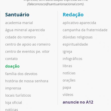
(faleconosco@santuarionacional.com).
Santuário
Redação
academia marial
aplicativo aparecida
água mineral aparecida
campanha da fraternidade
cidade do romeiro
dúvidas religiosas
centro de apoio ao romeiro
espiritualidade
centro de eventos pe. vitor
igreja
contato
infográficos
doação
libras
notícias
família dos devotos
orações
história de nossa senhora
papa
imprensa
vídeos
locais turísticos
anuncie no A12
loja oficial
notícias