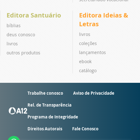
Editora Santuário
Editora Ideias &
Letras
bíblias
livros
deus conosco
coleções
livros
lançamentos
outros produtos
ebook
catálogo
Trabalhe conosco
Aviso de Privacidade
Rel. de Transparência
Programa de Integridade
Direitos Autorais
Fale Conosco