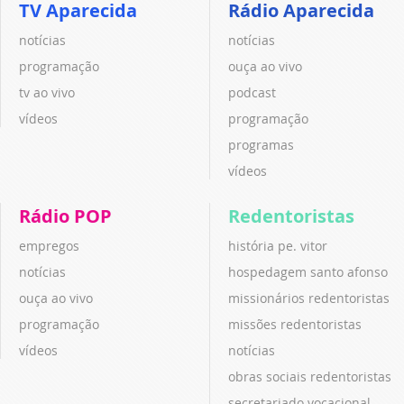
TV Aparecida
Rádio Aparecida
notícias
notícias
programação
ouça ao vivo
tv ao vivo
podcast
vídeos
programação
programas
vídeos
Rádio POP
Redentoristas
empregos
história pe. vitor
notícias
hospedagem santo afonso
ouça ao vivo
missionários redentoristas
programação
missões redentoristas
vídeos
notícias
obras sociais redentoristas
secretariado vocacional