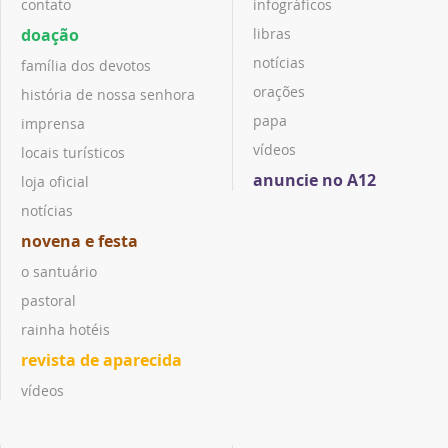
contato
infográficos
doação
libras
notícias
família dos devotos
orações
história de nossa senhora
papa
imprensa
vídeos
locais turísticos
anuncie no A12
loja oficial
notícias
novena e festa
o santuário
pastoral
rainha hotéis
revista de aparecida
vídeos