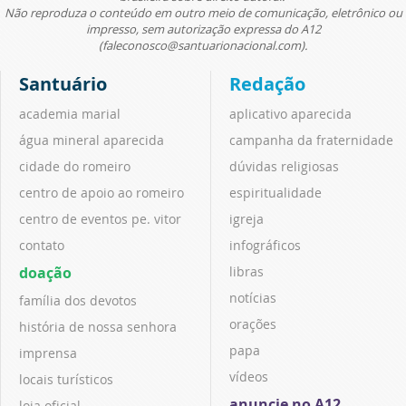
Não reproduza o conteúdo em outro meio de comunicação, eletrônico ou
impresso, sem autorização expressa do A12
(faleconosco@santuarionacional.com).
Santuário
Redação
academia marial
aplicativo aparecida
água mineral aparecida
campanha da fraternidade
cidade do romeiro
dúvidas religiosas
centro de apoio ao romeiro
espiritualidade
centro de eventos pe. vitor
igreja
contato
infográficos
doação
libras
notícias
família dos devotos
orações
história de nossa senhora
papa
imprensa
vídeos
locais turísticos
anuncie no A12
loja oficial