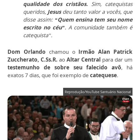
qualidade dos cristãos.
Sim, catequistas
queridos,
Jesus
deu tanto valor a vocês, que
disse assim:
“Quem ensina tem seu nome
escrito no céu”
. A comunidade também é
catequista”.
Dom Orlando
chamou o
Irmão Alan Patrick
Zuccherato, C.Ss.R.
ao
Altar Central
para dar um
testemunho de sobre seu falecido avô
, há
exatos 7 dias, que foi exemplo de
catequese
.
Reprodução/YouTube Santuário Nacional