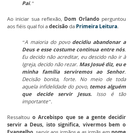
Pai
.”
Ao iniciar sua reflexão,
Dom Orlando
perguntou
aos fiéis qual foi a
decisão
da
Primeira Leitura
.
“A maioria do povo
decidiu abandonar a
Deus e esse costume continua entre nós
.
Eu decido não acreditar, eu descido não ir à
Igreja, decido não rezar.
Mas Josué diz, eu e
minha família serviremos ao Senhor
.
Decisão bonita, forte. No meio de toda
aquela infidelidade do povo,
temos alguém
que decide servir Jesus.
Isso é tão
importante”.
Ressaltou
o Arcebispo que se a gente decidir
servir a Deus, isto significa, vivermos bem o
Evangelho
, servir aos irmãos e as irmãs em
nome