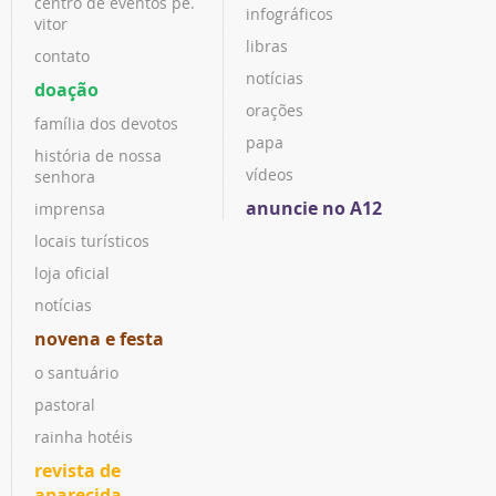
centro de eventos pe.
infográficos
vitor
libras
contato
notícias
doação
orações
família dos devotos
papa
história de nossa
vídeos
senhora
anuncie no A12
imprensa
locais turísticos
loja oficial
notícias
novena e festa
o santuário
pastoral
rainha hotéis
revista de
aparecida