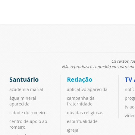
Os textos, fo
Não reproduza o conteúdo em outro meio
Santuário
Redação
TV 
academia marial
aplicativo aparecida
notíc
água mineral
campanha da
prog
aparecida
fraternidade
tv ao
cidade do romeiro
dúvidas religiosas
víde
centro de apoio ao
espiritualidade
romeiro
igreja