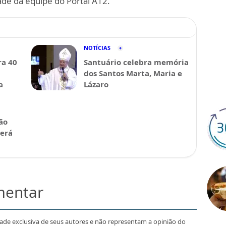
ade da equipe do Portal A12.
NOTÍCIAS
a 40
Santuário celebra memória
dos Santos Marta, Maria e
a
Lázaro
ão
será
mentar
dade exclusiva de seus autores e não representam a opinião do