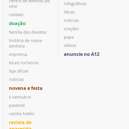
centro de eventos pe.
infográficos
vitor
libras
contato
notícias
doação
orações
família dos devotos
papa
história de nossa
vídeos
senhora
anuncie no A12
imprensa
locais turísticos
loja oficial
notícias
novena e festa
o santuário
pastoral
rainha hotéis
revista de
aparecida