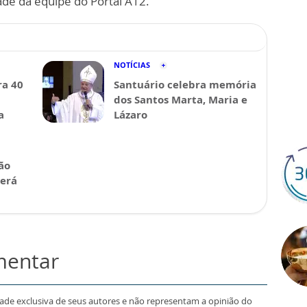
ade da equipe do Portal A12.
NOTÍCIAS
a 40
Santuário celebra memória
dos Santos Marta, Maria e
a
Lázaro
ão
será
mentar
dade exclusiva de seus autores e não representam a opinião do