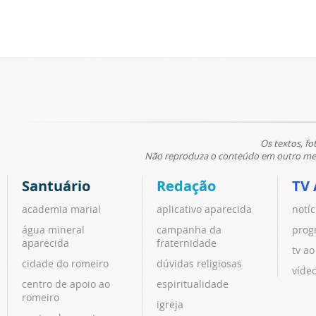
Os textos, fo
Não reproduza o conteúdo em outro meio
Santuário
Redação
TV 
academia marial
aplicativo aparecida
notíc
água mineral
campanha da
prog
aparecida
fraternidade
tv ao
cidade do romeiro
dúvidas religiosas
víde
centro de apoio ao
espiritualidade
romeiro
igreja