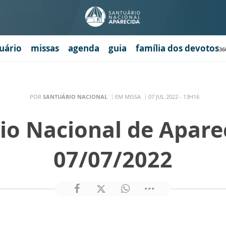
uário
missas
agenda
guia
família dos devotos
36
POR
SANTUÁRIO NACIONAL
EM MISSA
07 JUL 2022 - 13H16
io Nacional de Apare
07/07/2022