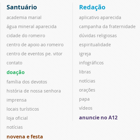
Santuário
Redação
academia marial
aplicativo aparecida
água mineral aparecida
campanha da fraternidade
cidade do romeiro
dúvidas religiosas
centro de apoio ao romeiro
espiritualidade
centro de eventos pe. vitor
igreja
contato
infográficos
doação
libras
notícias
família dos devotos
orações
história de nossa senhora
papa
imprensa
vídeos
locais turísticos
anuncie no A12
loja oficial
notícias
novena e festa