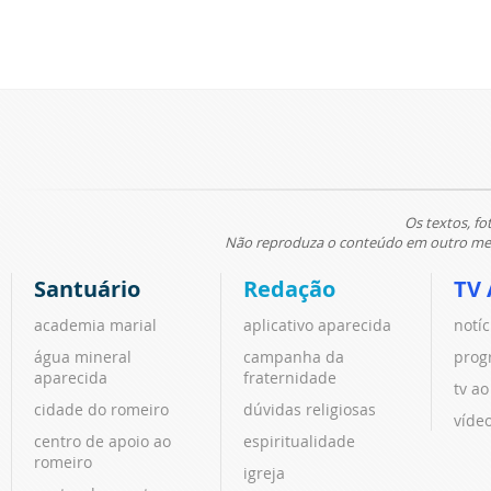
Os textos, fo
Não reproduza o conteúdo em outro meio
Santuário
Redação
TV 
academia marial
aplicativo aparecida
notíc
água mineral
campanha da
prog
aparecida
fraternidade
tv ao
cidade do romeiro
dúvidas religiosas
víde
centro de apoio ao
espiritualidade
romeiro
igreja