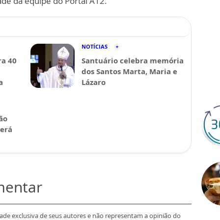
ade da equipe do Portal A12.
NOTÍCIAS
a 40
Santuário celebra memória
dos Santos Marta, Maria e
a
Lázaro
ão
será
mentar
dade exclusiva de seus autores e não representam a opinião do