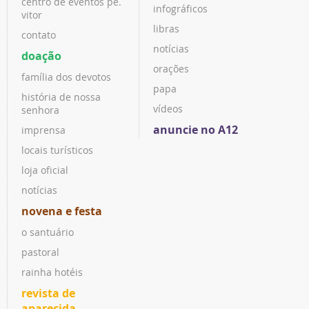
centro de eventos pe.
infográficos
vitor
libras
contato
notícias
doação
orações
família dos devotos
papa
história de nossa
vídeos
senhora
anuncie no A12
imprensa
locais turísticos
loja oficial
notícias
novena e festa
o santuário
pastoral
rainha hotéis
revista de
aparecida